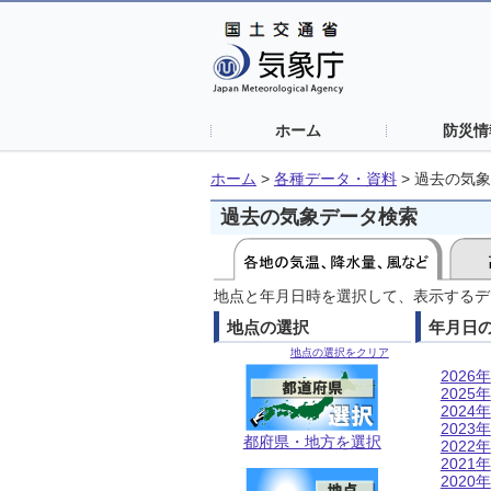
ホーム
防災情
ホーム
>
各種データ・資料
>
過去の気象
過去の気象データ検索
地点と年月日時を選択して、表示するデ
地点の選択
年月日
地点の選択をクリア
2026年
2025年
2024年
2023年
都府県・地方を選択
2022年
2021年
2020年