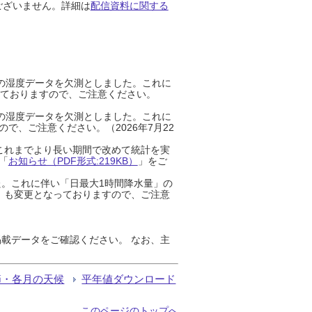
ございません。詳細は
配信資料に関する
までの湿度データを欠測としました。これに
っておりますので、ご注意ください。
までの湿度データを欠測としました。これに
、ご注意ください。（2026年7月22
これまでより長い期間で改めて統計を実
「
お知らせ（PDF形式:219KB）
」をご
た。これに伴い「日最大1時間降水量」の
」も変更となっておりますので、ご注意
載データをご確認ください。 なお、主
節・各月の天候
平年値ダウンロード
このページのトップへ