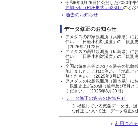
令和6年3月26日に公開した202
お知らせ（PDF形式：62KB）
のとおり
過去のお知らせ
データ修正のお知らせ
アメダスの郡家観測所（兵庫県）におい
伴い、「日最小相対湿度」の「観測史
（2026年7月22日）
アメダスの高野観測所（広島県）におい
伴い、「日最小相対湿度」の「観測史
日）
全国の気象台等における過去の気象観
施しました。これに伴い、「地点ごと
覧ください。（2025年9月17日）
アメダスの松島観測所（熊本県）にお
「観測史上1位の値（通年及び8月と
ください。（2025年8月20日）
データ修正の過去のお知らせ
※ 掲載している気象データは、
な修正については、データ修正の
利用され