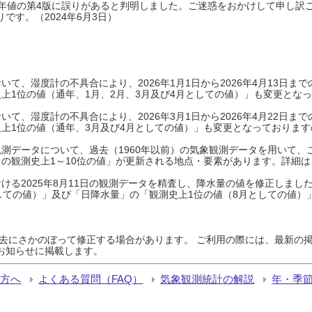
0年平年値の第4版に誤りがあると判明しました。ご迷惑をおかけして申し訳
です。（2024年6月3日）
て、湿度計の不具合により、2026年1月1日から2026年4月13日
上1位の値（通年、1月、2月、3月及び4月としての値）」も変更とな
て、湿度計の不具合により、2026年3月1日から2026年4月22日
上1位の値（通年、3月及び4月としての値）」も変更となっておりますので
測データについて、過去（1960年以前）の気象観測データを用いて、
の観測史上1～10位の値」が更新される地点・要素があります。詳細は
ける2025年8月11日の観測データを精査し、降水量の値を修正しまし
しての値）」及び「日降水量」の「観測史上1位の値（8月としての値）
過去にさかのぼって修正する場合があります。 ご利用の際には、最新の掲
お知らせに掲載します。
る方へ
よくある質問（FAQ）
気象観測統計の解説
年・季