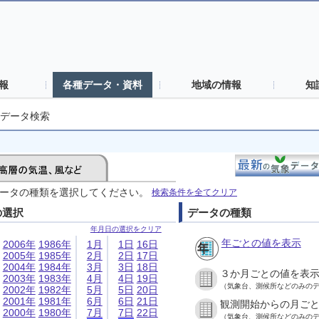
報
各種データ・資料
地域の情報
知
データ検索
ータの種類を選択してください。
検索条件を全てクリア
の選択
データの種類
年月日の選択をクリア
年ごとの値を表示
2006年
1986年
1月
1日
16日
2005年
1985年
2月
2日
17日
2004年
1984年
3月
3日
18日
３か月ごとの値を表
2003年
1983年
4月
4日
19日
（気象台、測候所などのみの
2002年
1982年
5月
5日
20日
2001年
1981年
6月
6日
21日
観測開始からの月ご
2000年
1980年
7月
7日
22日
（気象台、測候所などのみの