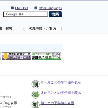
ENGLISH
Other Languages
識・解説
各種申請・ご案内
年・月ごとの平年値を表示
示
３か月ごとの平年値を表示
データです）
との値を表示
旬ごとの平年値を表示
データです）