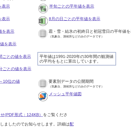
を表示
半旬ごとの平年値を表示
を表示
8月の日ごとの平年値を表示
値を表示
霜・雪・結氷の初終日と初冠雪日の平年値を
（気象台、測候所などのみのデータです）
の値を表示
時間ごとの値を表示
平年値は1991-2020年の30年間の観測値
の平均をもとに算出しています。
０分ごとの値を表示
～10位の値
要素別データの公開期間
（気象台、測候所などのみのデータです）
メッシュ平年値図
(PDF形式：124KB）
をご覧くださ
開始しましたのでお知らせします。詳細は
配