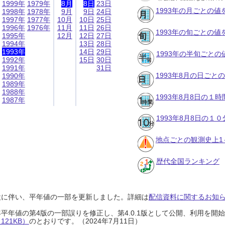
1999年
1979年
8月
8日
23日
1993年の月ごとの値
1998年
1978年
9月
9日
24日
1997年
1977年
10月
10日
25日
1996年
1976年
11月
11日
26日
1993年の旬ごとの値
1995年
12月
12日
27日
1994年
13日
28日
1993年
14日
29日
1993年の半旬ごとの
1992年
15日
30日
1991年
31日
1993年8月の日ごと
1990年
1989年
1988年
1993年8月8日の１
1987年
1993年8月8日の１
地点ごとの観測史上1
歴代全国ランキング
設に伴い、平年値の一部を更新しました。詳細は
配信資料に関するお知らせ
0年平年値の第4版の一部誤りを修正し、第4.0.1版として公開、利用を
21KB）
のとおりです。（2024年7月11日）