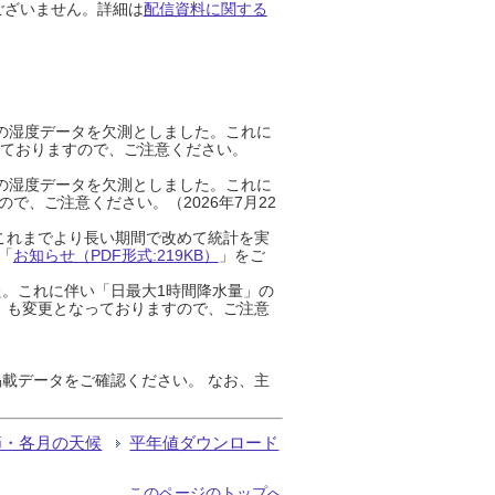
ございません。詳細は
配信資料に関する
までの湿度データを欠測としました。これに
っておりますので、ご注意ください。
までの湿度データを欠測としました。これに
、ご注意ください。（2026年7月22
これまでより長い期間で改めて統計を実
「
お知らせ（PDF形式:219KB）
」をご
た。これに伴い「日最大1時間降水量」の
」も変更となっておりますので、ご注意
載データをご確認ください。 なお、主
節・各月の天候
平年値ダウンロード
このページのトップへ