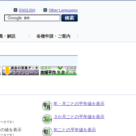
ENGLISH
Other Languages
識・解説
各種申請・ご案内
年・月ごとの平年値を表示
示
３か月ごとの平年値を表示
データです）
との値を表示
旬ごとの平年値を表示
データです）