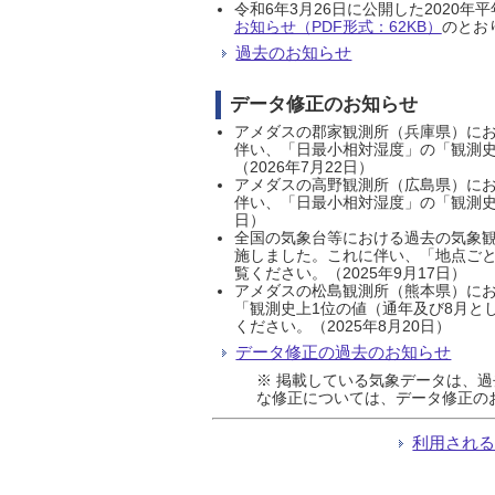
令和6年3月26日に公開した202
お知らせ（PDF形式：62KB）
のとおり
過去のお知らせ
データ修正のお知らせ
アメダスの郡家観測所（兵庫県）におい
伴い、「日最小相対湿度」の「観測史
（2026年7月22日）
アメダスの高野観測所（広島県）におい
伴い、「日最小相対湿度」の「観測史
日）
全国の気象台等における過去の気象観
施しました。これに伴い、「地点ごと
覧ください。（2025年9月17日）
アメダスの松島観測所（熊本県）にお
「観測史上1位の値（通年及び8月と
ください。（2025年8月20日）
データ修正の過去のお知らせ
※ 掲載している気象データは、
な修正については、データ修正の
利用され