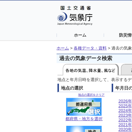
ホーム
防災情
ホーム
>
各種データ・資料
>
過去の気象
過去の気象データ検索
地点と年月日時を選択して、表示するデ
地点の選択
年月日
地点の選択をクリア
2026年
2025年
2024年
2023年
都府県・地方を選択
2022年
2021年
2020年