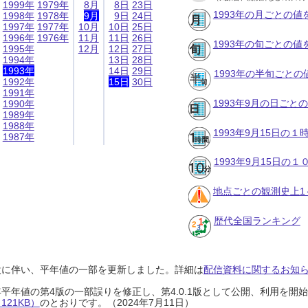
1999年
1979年
8月
8日
23日
1993年の月ごとの値
1998年
1978年
9月
9日
24日
1997年
1977年
10月
10日
25日
1996年
1976年
11月
11日
26日
1993年の旬ごとの値
1995年
12月
12日
27日
1994年
13日
28日
1993年
14日
29日
1993年の半旬ごとの
1992年
15日
30日
1991年
1993年9月の日ごと
1990年
1989年
1988年
1993年9月15日の
1987年
1993年9月15日の
地点ごとの観測史上1
歴代全国ランキング
設に伴い、平年値の一部を更新しました。詳細は
配信資料に関するお知らせ
0年平年値の第4版の一部誤りを修正し、第4.0.1版として公開、利用を
21KB）
のとおりです。（2024年7月11日）