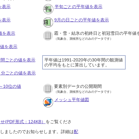
を表示
半旬ごとの平年値を表示
を表示
9月の日ごとの平年値を表示
値を表示
霜・雪・結氷の初終日と初冠雪日の平年値
（気象台、測候所などのみのデータです）
の値を表示
１時間ごとの値を表示
平年値は1991-2020年の30年間の観測値
の平均をもとに算出しています。
１０分ごとの値を表示
～10位の値
要素別データの公開期間
（気象台、測候所などのみのデータです）
メッシュ平年値図
(PDF形式：124KB）
をご覧くださ
開始しましたのでお知らせします。詳細は
配