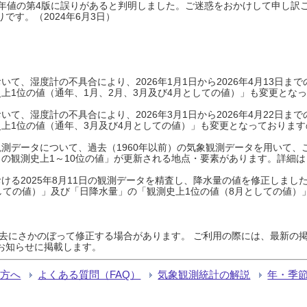
0年平年値の第4版に誤りがあると判明しました。ご迷惑をおかけして申し訳
です。（2024年6月3日）
て、湿度計の不具合により、2026年1月1日から2026年4月13日
上1位の値（通年、1月、2月、3月及び4月としての値）」も変更とな
て、湿度計の不具合により、2026年3月1日から2026年4月22日
上1位の値（通年、3月及び4月としての値）」も変更となっておりますので
測データについて、過去（1960年以前）の気象観測データを用いて、
の観測史上1～10位の値」が更新される地点・要素があります。詳細は
ける2025年8月11日の観測データを精査し、降水量の値を修正しまし
しての値）」及び「日降水量」の「観測史上1位の値（8月としての値）
過去にさかのぼって修正する場合があります。 ご利用の際には、最新の掲
お知らせに掲載します。
る方へ
よくある質問（FAQ）
気象観測統計の解説
年・季