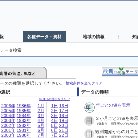
報
各種データ・資料
地域の情報
知
データ検索
ータの種類を選択してください。
検索条件を全てクリア
の選択
データの種類
年月日の選択をクリア
年ごとの値を表示
2006年
1986年
1月
1日
16日
2005年
1985年
2月
2日
17日
2004年
1984年
3月
3日
18日
３か月ごとの値を表
2003年
1983年
4月
4日
19日
（気象台、測候所などのみの
2002年
1982年
5月
5日
20日
2001年
1981年
6月
6日
21日
観測開始からの月ご
2000年
1980年
7月
7日
22日
（気象台、測候所などのみの