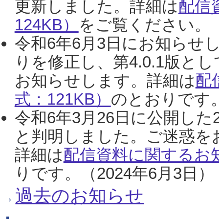
更新しました。詳細は
配信
124KB）
をご覧ください。（2
令和6年6月3日にお知らせし
りを修正し、第4.0.1版
お知らせします。詳細は
配
式：121KB）
のとおりです。
令和6年3月26日に公開した
と判明しました。ご迷惑を
詳細は
配信資料に関するお知
りです。（2024年6月3日）
過去のお知らせ