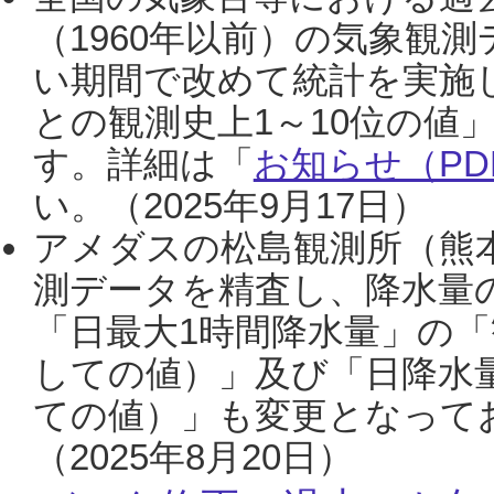
（1960年以前）の気象観
い期間で改めて統計を実施
との観測史上1～10位の値
す。詳細は「
お知らせ（PDF
い。（2025年9月17日）
アメダスの松島観測所（熊本
測データを精査し、降水量
「日最大1時間降水量」の「
しての値）」及び「日降水
ての値）」も変更となって
（2025年8月20日）