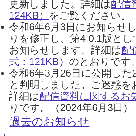
更新しました。詳細は
配信
124KB）
をご覧ください。（2
令和6年6月3日にお知らせし
りを修正し、第4.0.1版
お知らせします。詳細は
配
式：121KB）
のとおりです。
令和6年3月26日に公開した
と判明しました。ご迷惑を
詳細は
配信資料に関するお知
りです。（2024年6月3日）
過去のお知らせ