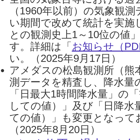
（1960年以前）の気象観
い期間で改めて統計を実施
との観測史上1～10位の値
す。詳細は「
お知らせ（PDF
い。（2025年9月17日）
アメダスの松島観測所（熊本
測データを精査し、降水量
「日最大1時間降水量」の「
しての値）」及び「日降水
ての値）」も変更となって
（2025年8月20日）