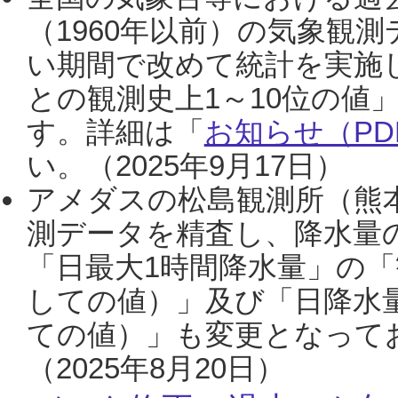
（1960年以前）の気象観
い期間で改めて統計を実施
との観測史上1～10位の値
す。詳細は「
お知らせ（PDF
い。（2025年9月17日）
アメダスの松島観測所（熊本
測データを精査し、降水量
「日最大1時間降水量」の「
しての値）」及び「日降水
ての値）」も変更となって
（2025年8月20日）