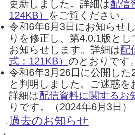
更新しました。詳細は
配信
124KB）
をご覧ください。（2
令和6年6月3日にお知らせし
りを修正し、第4.0.1版
お知らせします。詳細は
配
式：121KB）
のとおりです。
令和6年3月26日に公開した
と判明しました。ご迷惑を
詳細は
配信資料に関するお知
りです。（2024年6月3日）
過去のお知らせ