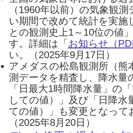
（1960年以前）の気象観
い期間で改めて統計を実施
との観測史上1～10位の値
す。詳細は「
お知らせ（PDF
い。（2025年9月17日）
アメダスの松島観測所（熊本
測データを精査し、降水量
「日最大1時間降水量」の「
しての値）」及び「日降水
ての値）」も変更となって
（2025年8月20日）