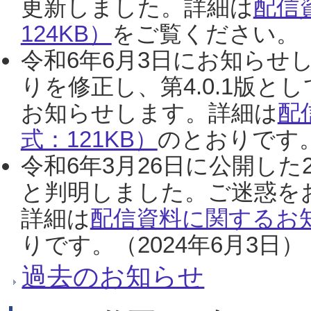
更新しました。詳細は
配信
124KB）
をご覧ください。（2
令和6年6月3日にお知らせし
りを修正し、第4.0.1版
お知らせします。詳細は
配
式：121KB）
のとおりです。
令和6年3月26日に公開した
と判明しました。ご迷惑を
詳細は
配信資料に関するお知
りです。（2024年6月3日）
過去のお知らせ