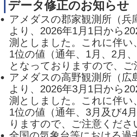
データ修正のお知らせ
アメダスの郡家観測所（兵
より、2026年1月1日から2
測としました。これに伴い
1位の値（通年、1月、2月
となっておりますので、ご注
アメダスの高野観測所（広
より、2026年3月1日から2
測としました。これに伴い
1位の値（通年、3月及び4
りますので、ご注意ください。
全国の気象台等における過