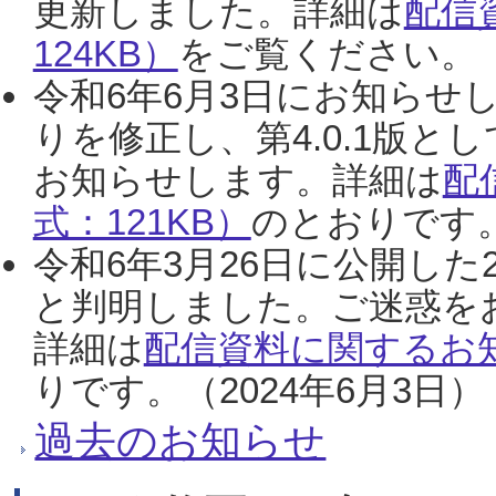
更新しました。詳細は
配信
124KB）
をご覧ください。（2
令和6年6月3日にお知らせし
りを修正し、第4.0.1版
お知らせします。詳細は
配
式：121KB）
のとおりです。
令和6年3月26日に公開した
と判明しました。ご迷惑を
詳細は
配信資料に関するお知
りです。（2024年6月3日）
過去のお知らせ