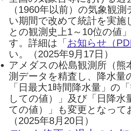
（1960年以前）の気象観
い期間で改めて統計を実施
との観測史上1～10位の値
す。詳細は「
お知らせ（PDF
い。（2025年9月17日）
アメダスの松島観測所（熊本
測データを精査し、降水量
「日最大1時間降水量」の「
しての値）」及び「日降水
ての値）」も変更となって
（2025年8月20日）