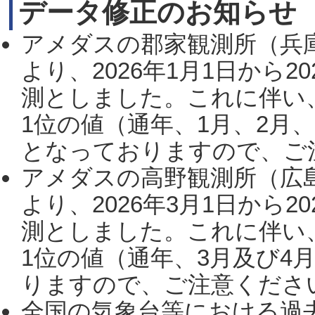
データ修正のお知らせ
アメダスの郡家観測所（兵
より、2026年1月1日から2
測としました。これに伴い
1位の値（通年、1月、2月
となっておりますので、ご注
アメダスの高野観測所（広
より、2026年3月1日から2
測としました。これに伴い
1位の値（通年、3月及び4
りますので、ご注意ください。
全国の気象台等における過