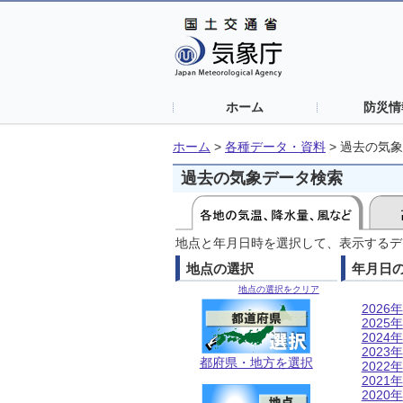
ホーム
防災情
ホーム
>
各種データ・資料
>
過去の気象
過去の気象データ検索
地点と年月日時を選択して、表示するデ
地点の選択
年月日
地点の選択をクリア
2026年
2025年
2024年
2023年
都府県・地方を選択
2022年
2021年
2020年