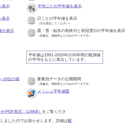
を表示
半旬ごとの平年値を表示
を表示
日ごとの平年値を表示
（月を指定してください）
値を表示
霜・雪・結氷の初終日と初冠雪日の平年値を表示
（気象台、測候所などのみのデータです）
示
平年値は1991-2020年の30年間の観測値
の平均をもとに算出しています。
示
～10位の値
要素別データの公開期間
（気象台、測候所などのみのデータです）
メッシュ平年値図
(PDF形式：124KB）
をご覧くださ
開始しましたのでお知らせします。詳細は
配