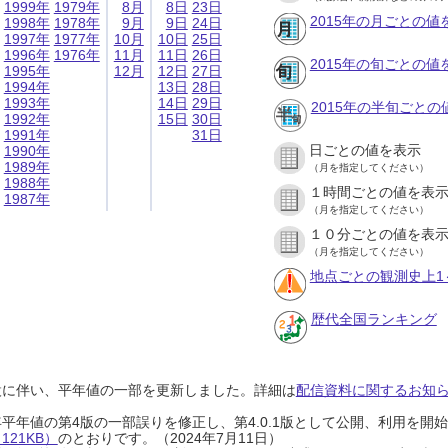
1999年
1979年
8月
8日
23日
2015年の月ごとの値
1998年
1978年
9月
9日
24日
1997年
1977年
10月
10日
25日
1996年
1976年
11月
11日
26日
2015年の旬ごとの値
1995年
12月
12日
27日
1994年
13日
28日
1993年
14日
29日
2015年の半旬ごとの
1992年
15日
30日
1991年
31日
日ごとの値を表示
1990年
1989年
（月を指定してください）
1988年
１時間ごとの値を表
1987年
（月を指定してください）
１０分ごとの値を表
（月を指定してください）
地点ごとの観測史上1
歴代全国ランキング
設に伴い、平年値の一部を更新しました。詳細は
配信資料に関するお知らせ
0年平年値の第4版の一部誤りを修正し、第4.0.1版として公開、利用を
21KB）
のとおりです。（2024年7月11日）