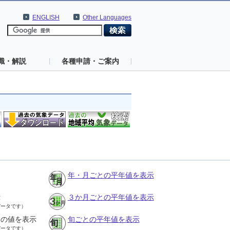
ENGLISH
Other Languages
識・解説
各種申請・ご案内
年・月ごとの平年値を表示
示
３か月ごとの平年値を表示
データです）
との値を表示
旬ごとの平年値を表示
データです）