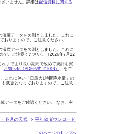
ございません。詳細は
配信資料に関する
までの湿度データを欠測としました。これに
っておりますので、ご注意ください。
までの湿度データを欠測としました。これに
、ご注意ください。（2026年7月22
これまでより長い期間で改めて統計を実
「
お知らせ（PDF形式:219KB）
」をご
た。これに伴い「日最大1時間降水量」の
」も変更となっておりますので、ご注意
載データをご確認ください。 なお、主
節・各月の天候
平年値ダウンロード
このページのトップへ