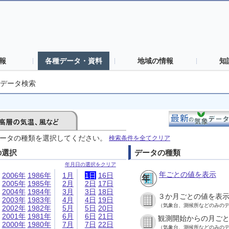
報
各種データ・資料
地域の情報
知
データ検索
ータの種類を選択してください。
検索条件を全てクリア
の選択
データの種類
年月日の選択をクリア
年ごとの値を表示
2006年
1986年
1月
1日
16日
2005年
1985年
2月
2日
17日
2004年
1984年
3月
3日
18日
３か月ごとの値を表
2003年
1983年
4月
4日
19日
（気象台、測候所などのみの
2002年
1982年
5月
5日
20日
2001年
1981年
6月
6日
21日
観測開始からの月ご
2000年
1980年
7月
7日
22日
（気象台、測候所などのみの