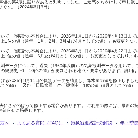
0年平年値の第4版に誤りがあると判明しました。ご迷惑をおかけして申し訳
です。（2024年6月3日）
て、湿度計の不具合により、2026年1月1日から2026年4月13日
上1位の値（通年、1月、2月、3月及び4月としての値）」も変更とな
て、湿度計の不具合により、2026年3月1日から2026年4月22日
上1位の値（通年、3月及び4月としての値）」も変更となっておりますので
測データについて、過去（1960年以前）の気象観測データを用いて、
の観測史上1～10位の値」が更新される地点・要素があります。詳細は
ける2025年8月11日の観測データを精査し、降水量の値を修正しまし
しての値）」及び「日降水量」の「観測史上1位の値（8月としての値）
過去にさかのぼって修正する場合があります。 ご利用の際には、最新の掲
お知らせに掲載します。
る方へ
よくある質問（FAQ）
気象観測統計の解説
年・季