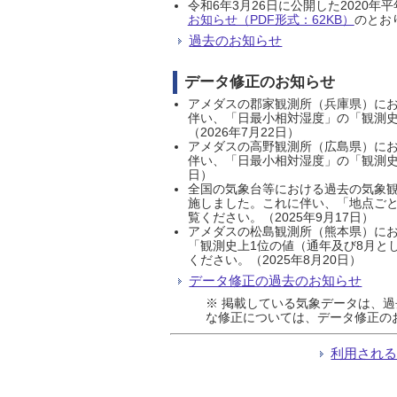
令和6年3月26日に公開した202
お知らせ（PDF形式：62KB）
のとおり
過去のお知らせ
データ修正のお知らせ
アメダスの郡家観測所（兵庫県）におい
伴い、「日最小相対湿度」の「観測史
（2026年7月22日）
アメダスの高野観測所（広島県）におい
伴い、「日最小相対湿度」の「観測史
日）
全国の気象台等における過去の気象観
施しました。これに伴い、「地点ごと
覧ください。（2025年9月17日）
アメダスの松島観測所（熊本県）にお
「観測史上1位の値（通年及び8月と
ください。（2025年8月20日）
データ修正の過去のお知らせ
※ 掲載している気象データは、
な修正については、データ修正の
利用され