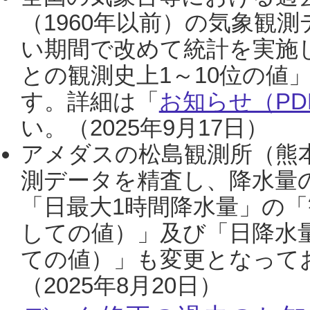
（1960年以前）の気象観
い期間で改めて統計を実施
との観測史上1～10位の値
す。詳細は「
お知らせ（PDF
い。（2025年9月17日）
アメダスの松島観測所（熊本
測データを精査し、降水量
「日最大1時間降水量」の「
しての値）」及び「日降水
ての値）」も変更となって
（2025年8月20日）