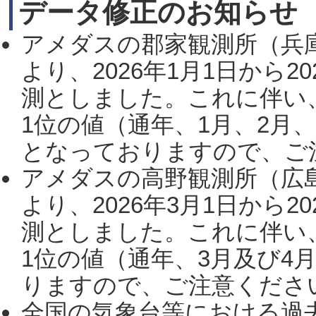
データ修正のお知らせ
アメダスの郡家観測所（兵
より、2026年1月1日から2
測としました。これに伴い
1位の値（通年、1月、2月
となっておりますので、ご注
アメダスの高野観測所（広
より、2026年3月1日から2
測としました。これに伴い
1位の値（通年、3月及び4
りますので、ご注意ください。
全国の気象台等における過