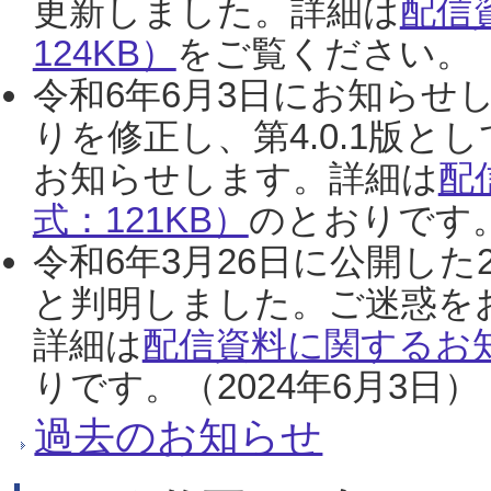
更新しました。詳細は
配信
124KB）
をご覧ください。（2
令和6年6月3日にお知らせし
りを修正し、第4.0.1版
お知らせします。詳細は
配
式：121KB）
のとおりです。
令和6年3月26日に公開した
と判明しました。ご迷惑を
詳細は
配信資料に関するお知
りです。（2024年6月3日）
過去のお知らせ