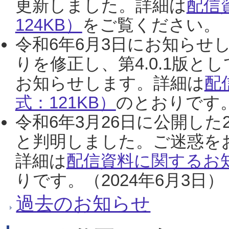
更新しました。詳細は
配信
124KB）
をご覧ください。（2
令和6年6月3日にお知らせし
りを修正し、第4.0.1版
お知らせします。詳細は
配
式：121KB）
のとおりです。
令和6年3月26日に公開した
と判明しました。ご迷惑を
詳細は
配信資料に関するお知
りです。（2024年6月3日）
過去のお知らせ