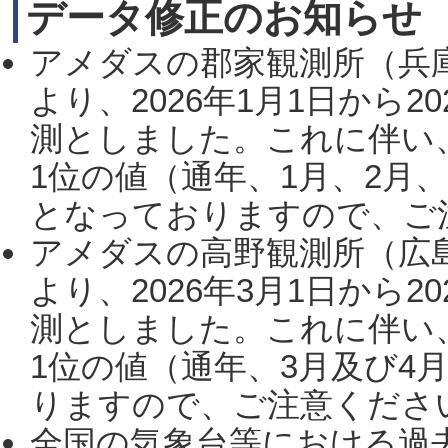
データ修正のお知らせ
アメダスの郡家観測所（兵
より、2026年1月1日から2
測としました。これに伴い
1位の値（通年、1月、2月
となっておりますので、ご注
アメダスの高野観測所（広
より、2026年3月1日から2
測としました。これに伴い
1位の値（通年、3月及び4
りますので、ご注意ください。
全国の気象台等における過