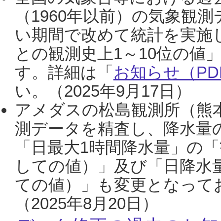
（1960年以前）の気象観
い期間で改めて統計を実施
との観測史上1～10位の値
す。詳細は「
お知らせ（PDF
い。（2025年9月17日）
アメダスの松島観測所（熊本
測データを精査し、降水量
「日最大1時間降水量」の「
しての値）」及び「日降水
ての値）」も変更となって
（2025年8月20日）