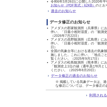
令和6年3月26日に公開した202
お知らせ（PDF形式：62KB）
のとおり
過去のお知らせ
データ修正のお知らせ
アメダスの郡家観測所（兵庫県）におい
伴い、「日最小相対湿度」の「観測史
（2026年7月22日）
アメダスの高野観測所（広島県）におい
伴い、「日最小相対湿度」の「観測史
日）
全国の気象台等における過去の気象観
施しました。これに伴い、「地点ごと
覧ください。（2025年9月17日）
アメダスの松島観測所（熊本県）にお
「観測史上1位の値（通年及び8月と
ください。（2025年8月20日）
データ修正の過去のお知らせ
※ 掲載している気象データは、
な修正については、データ修正の
利用され