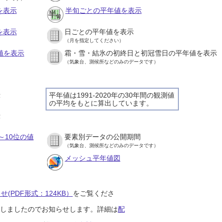
を表示
半旬ごとの平年値を表示
を表示
日ごとの平年値を表示
（月を指定してください）
値を表示
霜・雪・結氷の初終日と初冠雪日の平年値を表示
（気象台、測候所などのみのデータです）
示
平年値は1991-2020年の30年間の観測値
の平均をもとに算出しています。
示
～10位の値
要素別データの公開期間
（気象台、測候所などのみのデータです）
メッシュ平年値図
(PDF形式：124KB）
をご覧くださ
開始しましたのでお知らせします。詳細は
配