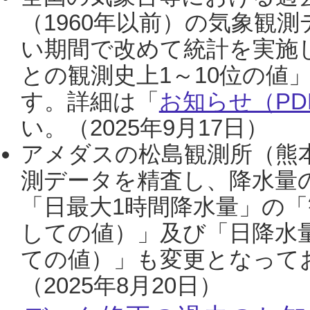
（1960年以前）の気象観
い期間で改めて統計を実施
との観測史上1～10位の値
す。詳細は「
お知らせ（PDF
い。（2025年9月17日）
アメダスの松島観測所（熊本
測データを精査し、降水量
「日最大1時間降水量」の「
しての値）」及び「日降水
ての値）」も変更となって
（2025年8月20日）