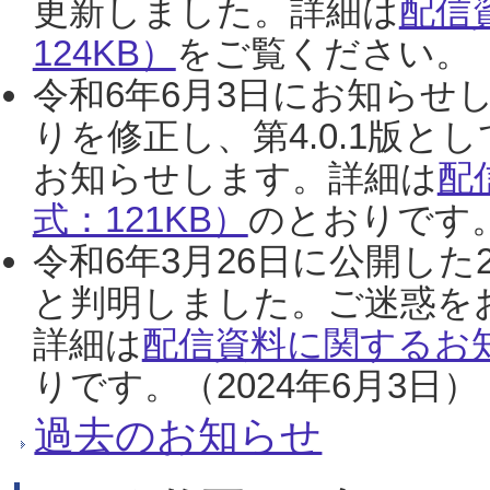
更新しました。詳細は
配信
124KB）
をご覧ください。（2
令和6年6月3日にお知らせし
りを修正し、第4.0.1版
お知らせします。詳細は
配
式：121KB）
のとおりです。
令和6年3月26日に公開した
と判明しました。ご迷惑を
詳細は
配信資料に関するお知
りです。（2024年6月3日）
過去のお知らせ