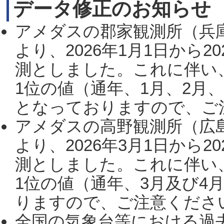
データ修正のお知らせ
アメダスの郡家観測所（兵
より、2026年1月1日から2
測としました。これに伴い
1位の値（通年、1月、2月
となっておりますので、ご注
アメダスの高野観測所（広
より、2026年3月1日から2
測としました。これに伴い
1位の値（通年、3月及び4
りますので、ご注意ください。
全国の気象台等における過