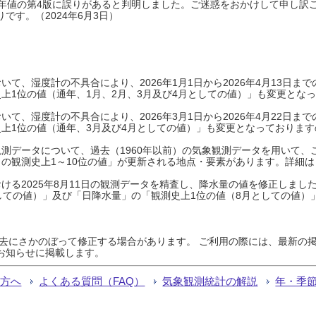
0年平年値の第4版に誤りがあると判明しました。ご迷惑をおかけして申し訳
です。（2024年6月3日）
て、湿度計の不具合により、2026年1月1日から2026年4月13日
上1位の値（通年、1月、2月、3月及び4月としての値）」も変更とな
て、湿度計の不具合により、2026年3月1日から2026年4月22日
上1位の値（通年、3月及び4月としての値）」も変更となっておりますので
測データについて、過去（1960年以前）の気象観測データを用いて、
の観測史上1～10位の値」が更新される地点・要素があります。詳細は
ける2025年8月11日の観測データを精査し、降水量の値を修正しまし
しての値）」及び「日降水量」の「観測史上1位の値（8月としての値）
過去にさかのぼって修正する場合があります。 ご利用の際には、最新の掲
お知らせに掲載します。
る方へ
よくある質問（FAQ）
気象観測統計の解説
年・季