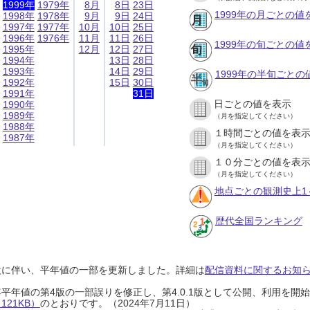
1999年
1979年
8月
8日
23日
1999年の月ごとの値
1998年
1978年
9月
9日
24日
1997年
1977年
10月
10日
25日
1996年
1976年
11月
11日
26日
1999年の旬ごとの値
1995年
12月
12日
27日
1994年
13日
28日
1993年
14日
29日
1999年の半旬ごとの
1992年
15日
30日
1991年
31日
日ごとの値を表示
1990年
1989年
（月を指定してください）
1988年
１時間ごとの値を表
1987年
（月を指定してください）
１０分ごとの値を表
（月を指定してください）
地点ごとの観測史上1
歴代全国ランキング
設に伴い、平年値の一部を更新しました。詳細は
配信資料に関するお知らせ
0年平年値の第4版の一部誤りを修正し、第4.0.1版として公開、利用を
21KB）
のとおりです。（2024年7月11日）