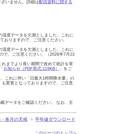
ございません。詳細は
配信資料に関する
までの湿度データを欠測としました。これに
っておりますので、ご注意ください。
までの湿度データを欠測としました。これに
、ご注意ください。（2026年7月22
これまでより長い期間で改めて統計を実
「
お知らせ（PDF形式:219KB）
」をご
た。これに伴い「日最大1時間降水量」の
」も変更となっておりますので、ご注意
載データをご確認ください。 なお、主
節・各月の天候
平年値ダウンロード
このページのトップへ