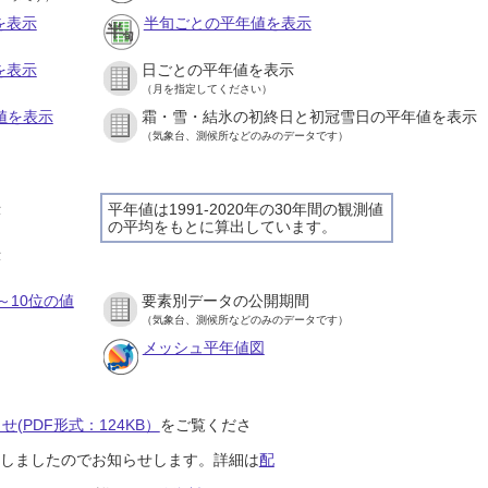
を表示
半旬ごとの平年値を表示
を表示
日ごとの平年値を表示
（月を指定してください）
値を表示
霜・雪・結氷の初終日と初冠雪日の平年値を表示
（気象台、測候所などのみのデータです）
示
平年値は1991-2020年の30年間の観測値
の平均をもとに算出しています。
示
～10位の値
要素別データの公開期間
（気象台、測候所などのみのデータです）
メッシュ平年値図
(PDF形式：124KB）
をご覧くださ
開始しましたのでお知らせします。詳細は
配