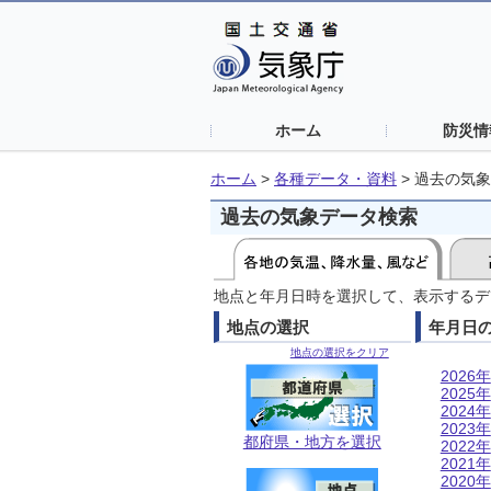
ホーム
防災情
ホーム
>
各種データ・資料
>
過去の気象
過去の気象データ検索
地点と年月日時を選択して、表示するデ
地点の選択
年月日
地点の選択をクリア
2026年
2025年
2024年
2023年
都府県・地方を選択
2022年
2021年
2020年