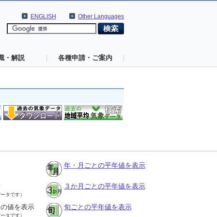
ENGLISH
Other Languages
識・解説
各種申請・ご案内
年・月ごとの平年値を表示
示
３か月ごとの平年値を表示
データです）
との値を表示
旬ごとの平年値を表示
データです）