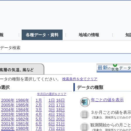
報
各種データ・資料
地域の情報
知
データ検索
ータの種類を選択してください。
検索条件を全てクリア
の選択
データの種類
年月日の選択をクリア
年ごとの値を表示
2006年
1986年
1月
1日
16日
2005年
1985年
2月
2日
17日
2004年
1984年
3月
3日
18日
３か月ごとの値を表
2003年
1983年
4月
4日
19日
（気象台、測候所などのみの
2002年
1982年
5月
5日
20日
2001年
1981年
6月
6日
21日
観測開始からの月ご
2000年
1980年
7月
7日
22日
（気象台、測候所などのみの