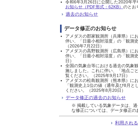
令和6年3月26日に公開した202
お知らせ（PDF形式：62KB）
のとおり
過去のお知らせ
データ修正のお知らせ
アメダスの郡家観測所（兵庫県）におい
伴い、「日最小相対湿度」の「観測史
（2026年7月22日）
アメダスの高野観測所（広島県）におい
伴い、「日最小相対湿度」の「観測史
日）
全国の気象台等における過去の気象観
施しました。これに伴い、「地点ごと
覧ください。（2025年9月17日）
アメダスの松島観測所（熊本県）にお
「観測史上1位の値（通年及び8月と
ください。（2025年8月20日）
データ修正の過去のお知らせ
※ 掲載している気象データは、
な修正については、データ修正の
利用され