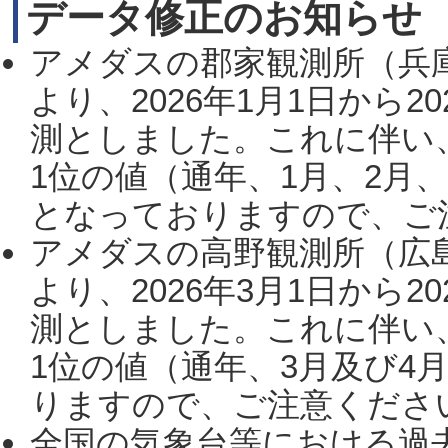
データ修正のお知らせ
アメダスの郡家観測所（兵
より、2026年1月1日から2
測としました。これに伴い
1位の値（通年、1月、2月
となっておりますので、ご注
アメダスの高野観測所（広
より、2026年3月1日から2
測としました。これに伴い
1位の値（通年、3月及び4
りますので、ご注意ください。
全国の気象台等における過