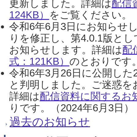
更新しました。詳細は
配信
124KB）
をご覧ください。（2
令和6年6月3日にお知らせし
りを修正し、第4.0.1版
お知らせします。詳細は
配
式：121KB）
のとおりです。
令和6年3月26日に公開した
と判明しました。ご迷惑を
詳細は
配信資料に関するお知
りです。（2024年6月3日）
過去のお知らせ