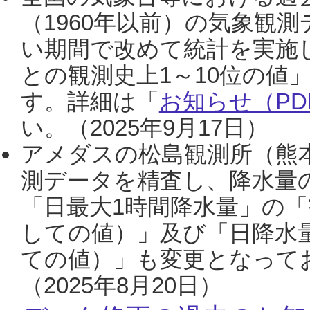
（1960年以前）の気象観
い期間で改めて統計を実施
との観測史上1～10位の値
す。詳細は「
お知らせ（PDF
い。（2025年9月17日）
アメダスの松島観測所（熊本
測データを精査し、降水量
「日最大1時間降水量」の「
しての値）」及び「日降水
ての値）」も変更となって
（2025年8月20日）