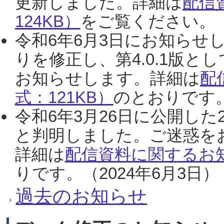
更新しました。詳細は
配信
124KB）
をご覧ください。（2
令和6年6月3日にお知らせし
りを修正し、第4.0.1版
お知らせします。詳細は
配
式：121KB）
のとおりです。
令和6年3月26日に公開した
と判明しました。ご迷惑を
詳細は
配信資料に関するお知
りです。（2024年6月3日）
過去のお知らせ