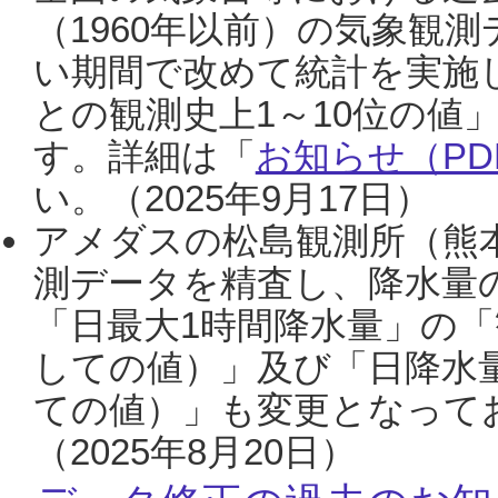
（1960年以前）の気象観
い期間で改めて統計を実施
との観測史上1～10位の値
す。詳細は「
お知らせ（PDF
い。（2025年9月17日）
アメダスの松島観測所（熊本
測データを精査し、降水量
「日最大1時間降水量」の「
しての値）」及び「日降水
ての値）」も変更となって
（2025年8月20日）