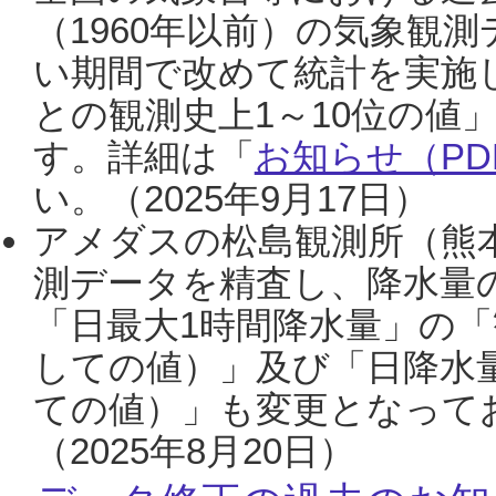
（1960年以前）の気象観
い期間で改めて統計を実施
との観測史上1～10位の値
す。詳細は「
お知らせ（PDF
い。（2025年9月17日）
アメダスの松島観測所（熊本
測データを精査し、降水量
「日最大1時間降水量」の「
しての値）」及び「日降水
ての値）」も変更となって
（2025年8月20日）