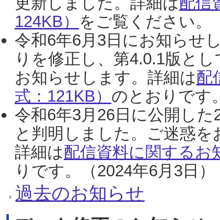
更新しました。詳細は
配信
124KB）
をご覧ください。（2
令和6年6月3日にお知らせし
りを修正し、第4.0.1版
お知らせします。詳細は
配
式：121KB）
のとおりです。
令和6年3月26日に公開した
と判明しました。ご迷惑を
詳細は
配信資料に関するお知
りです。（2024年6月3日）
過去のお知らせ