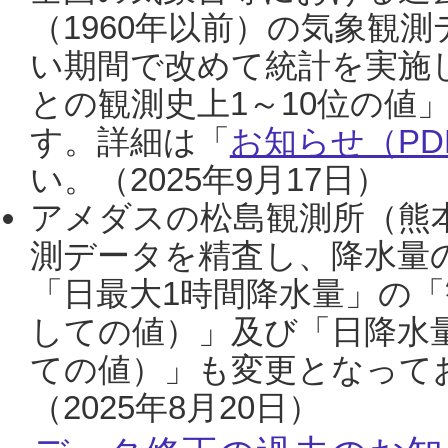
（1960年以前）の気象観
い期間で改めて統計を実施
との観測史上1～10位の値
す。詳細は「
お知らせ（PDF
い。（2025年9月17日）
アメダスの松島観測所（熊本
測データを精査し、降水量
「日最大1時間降水量」の「
しての値）」及び「日降水
ての値）」も変更となって
（2025年8月20日）