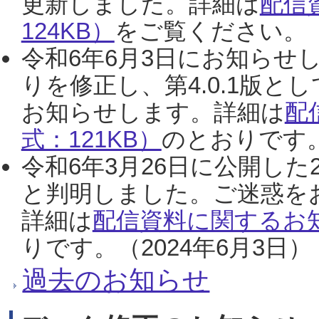
更新しました。詳細は
配信
124KB）
をご覧ください。（2
令和6年6月3日にお知らせし
りを修正し、第4.0.1版
お知らせします。詳細は
配
式：121KB）
のとおりです。
令和6年3月26日に公開した
と判明しました。ご迷惑を
詳細は
配信資料に関するお知
りです。（2024年6月3日）
過去のお知らせ