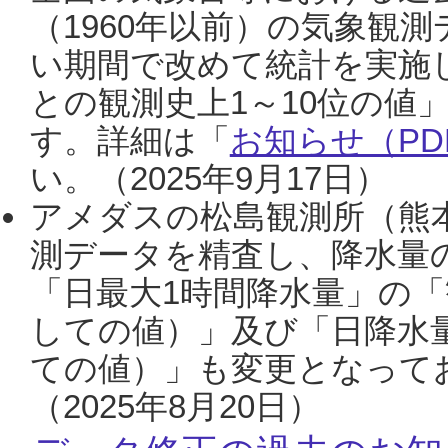
（1960年以前）の気象観
い期間で改めて統計を実施
との観測史上1～10位の値
す。詳細は「
お知らせ（PDF
い。（2025年9月17日）
アメダスの松島観測所（熊本
測データを精査し、降水量
「日最大1時間降水量」の「
しての値）」及び「日降水
ての値）」も変更となって
（2025年8月20日）