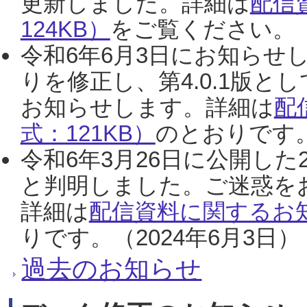
更新しました。詳細は
配信
124KB）
をご覧ください。（2
令和6年6月3日にお知らせし
りを修正し、第4.0.1版
お知らせします。詳細は
配
式：121KB）
のとおりです。
令和6年3月26日に公開した
と判明しました。ご迷惑を
詳細は
配信資料に関するお知
りです。（2024年6月3日）
過去のお知らせ