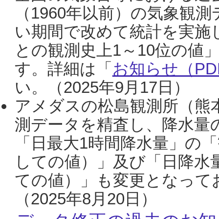
（1960年以前）の気象観
い期間で改めて統計を実施
との観測史上1～10位の値
す。詳細は「
お知らせ（PDF
い。（2025年9月17日）
アメダスの松島観測所（熊本
測データを精査し、降水量
「日最大1時間降水量」の「
しての値）」及び「日降水
ての値）」も変更となって
（2025年8月20日）