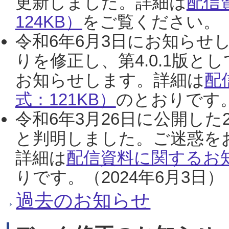
更新しました。詳細は
配信
124KB）
をご覧ください。（2
令和6年6月3日にお知らせし
りを修正し、第4.0.1版
お知らせします。詳細は
配
式：121KB）
のとおりです。
令和6年3月26日に公開した
と判明しました。ご迷惑を
詳細は
配信資料に関するお知
りです。（2024年6月3日）
過去のお知らせ