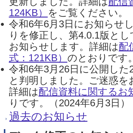
更新しました。詳細は
配信
124KB）
をご覧ください。（2
令和6年6月3日にお知らせし
りを修正し、第4.0.1版
お知らせします。詳細は
配
式：121KB）
のとおりです。
令和6年3月26日に公開した
と判明しました。ご迷惑を
詳細は
配信資料に関するお知
りです。（2024年6月3日）
過去のお知らせ