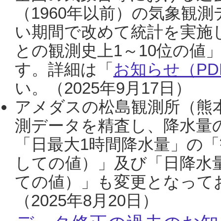
（1960年以前）の気象観
い期間で改めて統計を実施
との観測史上1～10位の値
す。詳細は「
お知らせ（PDF
い。（2025年9月17日）
アメダスの松島観測所（熊本
測データを精査し、降水量
「日最大1時間降水量」の「
しての値）」及び「日降水
ての値）」も変更となって
（2025年8月20日）