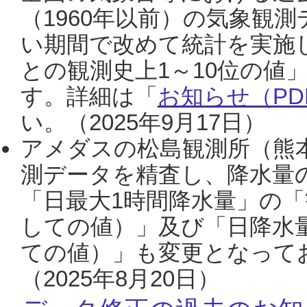
（1960年以前）の気象観
い期間で改めて統計を実施
との観測史上1～10位の値
す。詳細は「
お知らせ（PDF
い。（2025年9月17日）
アメダスの松島観測所（熊本
測データを精査し、降水量
「日最大1時間降水量」の「
しての値）」及び「日降水
ての値）」も変更となって
（2025年8月20日）