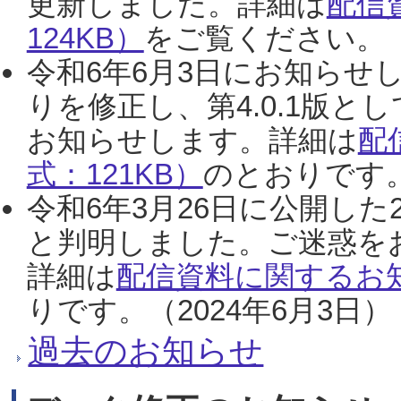
更新しました。詳細は
配信
124KB）
をご覧ください。（2
令和6年6月3日にお知らせし
りを修正し、第4.0.1版
お知らせします。詳細は
配
式：121KB）
のとおりです。
令和6年3月26日に公開した
と判明しました。ご迷惑を
詳細は
配信資料に関するお知
りです。（2024年6月3日）
過去のお知らせ