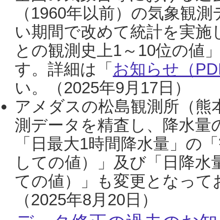
（1960年以前）の気象観
い期間で改めて統計を実施
との観測史上1～10位の値
す。詳細は「
お知らせ（PDF
い。（2025年9月17日）
アメダスの松島観測所（熊本
測データを精査し、降水量
「日最大1時間降水量」の「
しての値）」及び「日降水
ての値）」も変更となって
（2025年8月20日）