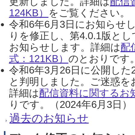
更新しました。詳細は
配信
124KB）
をご覧ください。（2
令和6年6月3日にお知らせし
りを修正し、第4.0.1版
お知らせします。詳細は
配
式：121KB）
のとおりです。
令和6年3月26日に公開した
と判明しました。ご迷惑を
詳細は
配信資料に関するお知
りです。（2024年6月3日）
過去のお知らせ