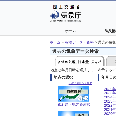
ホーム
防災情
ホーム
>
各種データ・資料
>
過去の気象
過去の気象データ検索
地点と年月日時を選択して、表示するデ
地点の選択
年月日
地点の選択をクリア
2026年
2025年
2024年
2023年
都府県・地方を選択
2022年
2021年
2020年