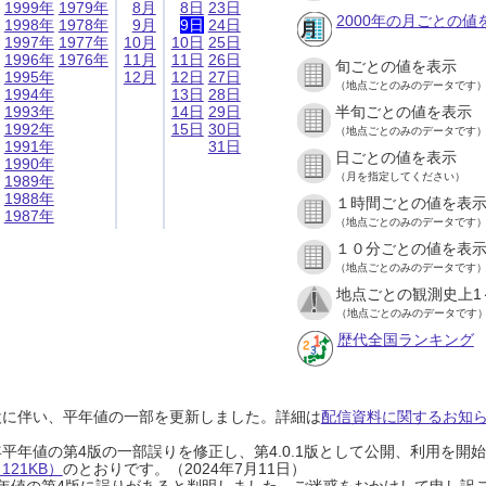
1999年
1979年
8月
8日
23日
2000年の月ごとの値
1998年
1978年
9月
9日
24日
1997年
1977年
10月
10日
25日
1996年
1976年
11月
11日
26日
旬ごとの値を表示
1995年
12月
12日
27日
（地点ごとのみのデータです
1994年
13日
28日
1993年
14日
29日
半旬ごとの値を表示
1992年
15日
30日
（地点ごとのみのデータです
1991年
31日
日ごとの値を表示
1990年
（月を指定してください）
1989年
1988年
１時間ごとの値を表
1987年
（地点ごとのみのデータです
１０分ごとの値を表
（地点ごとのみのデータです
地点ごとの観測史上1
（地点ごとのみのデータです
歴代全国ランキング
設に伴い、平年値の一部を更新しました。詳細は
配信資料に関するお知らせ
0年平年値の第4版の一部誤りを修正し、第4.0.1版として公開、利用を
21KB）
のとおりです。（2024年7月11日）
0年平年値の第4版に誤りがあると判明しました。ご迷惑をおかけして申し訳