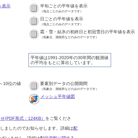
を表示
半旬ごとの平年値を表示
（地点ごとのみのデータです）
日ごとの平年値を表示
）
（地点ごとのみのデータです）
霜・雪・結氷の初終日と初冠雪日の平年値を表示
）
（気象台、測候所などのみのデータです）
示
平年値は1991-2020年の30年間の観測値
の平均をもとに算出しています。
）
示
）
～10位の値
要素別データの公開期間
）
（気象台、測候所などのみのデータです）
メッシュ平年値図
(PDF形式：124KB）
をご覧くださ
開始しましたのでお知らせします。詳細は
配
ございません。詳細は
配信資料に関する