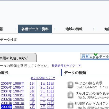
報
各種データ・資料
地域の情報
知
データ検索
ータの種類を選択してください。
検索条件を全てクリア
の選択
データの種類
年月日の選択をクリア
年ごとの値を表示
2006年
1986年
1月
1日
16日
2005年
1985年
2月
2日
17日
（地点ごとのみのデータです
2004年
1984年
3月
3日
18日
３か月ごとの値を表
2003年
1983年
4月
4日
19日
（気象台、測候所などのみの
2002年
1982年
5月
5日
20日
2001年
1981年
6月
6日
21日
観測開始からの月ご
2000年
1980年
7月
7日
22日
（気象台、測候所などのみの