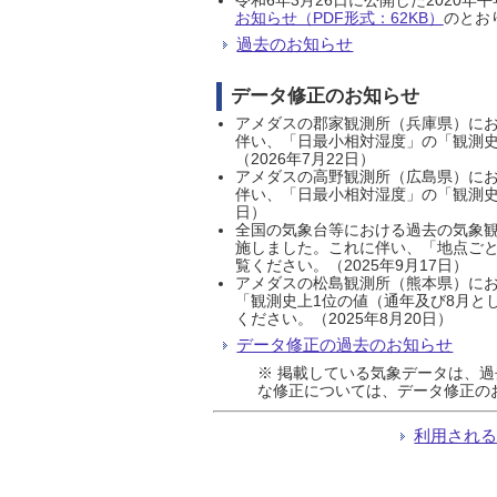
お知らせ（PDF形式：62KB）
のとおり
過去のお知らせ
データ修正のお知らせ
アメダスの郡家観測所（兵庫県）におい
伴い、「日最小相対湿度」の「観測史
（2026年7月22日）
アメダスの高野観測所（広島県）におい
伴い、「日最小相対湿度」の「観測史
日）
全国の気象台等における過去の気象観
施しました。これに伴い、「地点ごと
覧ください。（2025年9月17日）
アメダスの松島観測所（熊本県）にお
「観測史上1位の値（通年及び8月と
ください。（2025年8月20日）
データ修正の過去のお知らせ
※ 掲載している気象データは、
な修正については、データ修正の
利用され