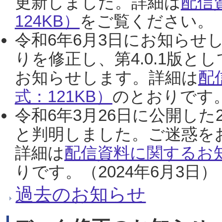
更新しました。詳細は
配信
124KB）
をご覧ください。（2
令和6年6月3日にお知らせし
りを修正し、第4.0.1版
お知らせします。詳細は
配
式：121KB）
のとおりです。
令和6年3月26日に公開した
と判明しました。ご迷惑を
詳細は
配信資料に関するお知
りです。（2024年6月3日）
過去のお知らせ