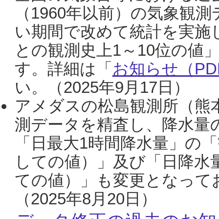
（1960年以前）の気象観
い期間で改めて統計を実施
との観測史上1～10位の値
す。詳細は「
お知らせ（PDF
い。（2025年9月17日）
アメダスの松島観測所（熊本
測データを精査し、降水量
「日最大1時間降水量」の「
しての値）」及び「日降水
ての値）」も変更となって
（2025年8月20日）