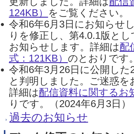
更新しました。詳細は
配信
124KB）
をご覧ください。（2
令和6年6月3日にお知らせし
りを修正し、第4.0.1版
お知らせします。詳細は
配
式：121KB）
のとおりです。
令和6年3月26日に公開した
と判明しました。ご迷惑を
詳細は
配信資料に関するお知
りです。（2024年6月3日）
過去のお知らせ