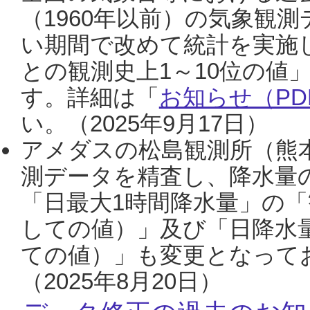
（1960年以前）の気象観
い期間で改めて統計を実施
との観測史上1～10位の値
す。詳細は「
お知らせ（PDF
い。（2025年9月17日）
アメダスの松島観測所（熊本
測データを精査し、降水量
「日最大1時間降水量」の「
しての値）」及び「日降水
ての値）」も変更となって
（2025年8月20日）