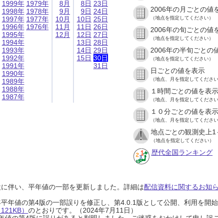
1999年
1979年
8月
8日
23日
2006年の月ごとの値
1998年
1978年
9月
9日
24日
1997年
1977年
10月
10日
25日
（地点を指定してください）
1996年
1976年
11月
11日
26日
2006年の旬ごとの値
1995年
12月
12日
27日
（地点を指定してください）
1994年
13日
28日
1993年
14日
29日
2006年の半旬ごとの
1992年
15日
30日
（地点を指定してください）
1991年
31日
日ごとの値を表示
1990年
（地点、月を指定してくださ
1989年
1988年
１時間ごとの値を表
1987年
（地点、月を指定してくださ
１０分ごとの値を表
（地点、月を指定してくださ
地点ごとの観測史上1
（地点を指定してください）
歴代全国ランキング
設に伴い、平年値の一部を更新しました。詳細は
配信資料に関するお知らせ
0年平年値の第4版の一部誤りを修正し、第4.0.1版として公開、利用を
21KB）
のとおりです。（2024年7月11日）
0年平年値の第4版に誤りがあると判明しました。ご迷惑をおかけして申し訳