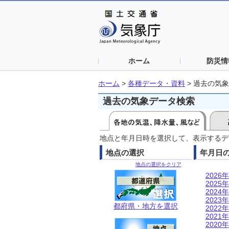
ホーム
防災情
ホーム
>
各種データ・資料
>
過去の気象
過去の気象データ検索
地点と年月日時を選択して、表示するデ
地点の選択
年月日
地点の選択をクリア
2026年
2025年
2024年
2023年
都府県・地方を選択
2022年
2021年
2020年