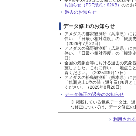
お知らせ（PDF形式：62KB）
のとおり
過去のお知らせ
データ修正のお知らせ
アメダスの郡家観測所（兵庫県）におい
伴い、「日最小相対湿度」の「観測史
（2026年7月22日）
アメダスの高野観測所（広島県）におい
伴い、「日最小相対湿度」の「観測史
日）
全国の気象台等における過去の気象観
施しました。これに伴い、「地点ごと
覧ください。（2025年9月17日）
アメダスの松島観測所（熊本県）にお
「観測史上1位の値（通年及び8月と
ください。（2025年8月20日）
データ修正の過去のお知らせ
※ 掲載している気象データは、
な修正については、データ修正の
利用され