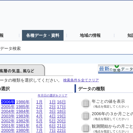
報
各種データ・資料
地域の情報
知
データ検索
ータの種類を選択してください。
検索条件を全てクリア
の選択
データの種類
年月日の選択をクリア
年ごとの値を表示
2006年
1986年
1月
1日
16日
2005年
1985年
2月
2日
17日
（地点を指定してください）
2004年
1984年
3月
3日
18日
2006年の３か月ごと
2003年
1983年
4月
4日
19日
（地点を指定してください）
2002年
1982年
5月
5日
20日
2001年
1981年
6月
6日
21日
観測開始からの月ご
2000年
1980年
7月
7日
22日
（地点を指定してください）