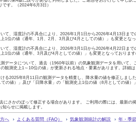
です。（2024年6月3日）
て、湿度計の不具合により、2026年1月1日から2026年4月13日
上1位の値（通年、1月、2月、3月及び4月としての値）」も変更とな
て、湿度計の不具合により、2026年3月1日から2026年4月22日
上1位の値（通年、3月及び4月としての値）」も変更となっておりますので
測データについて、過去（1960年以前）の気象観測データを用いて、
の観測史上1～10位の値」が更新される地点・要素があります。詳細は
ける2025年8月11日の観測データを精査し、降水量の値を修正しまし
しての値）」及び「日降水量」の「観測史上1位の値（8月としての値）
過去にさかのぼって修正する場合があります。 ご利用の際には、最新の掲
お知らせに掲載します。
る方へ
よくある質問（FAQ）
気象観測統計の解説
年・季