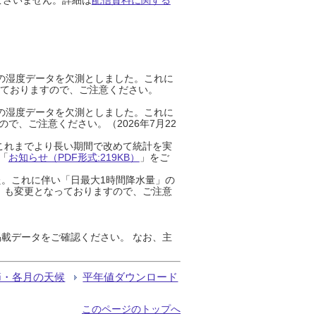
までの湿度データを欠測としました。これに
っておりますので、ご注意ください。
までの湿度データを欠測としました。これに
、ご注意ください。（2026年7月22
これまでより長い期間で改めて統計を実
「
お知らせ（PDF形式:219KB）
」をご
た。これに伴い「日最大1時間降水量」の
」も変更となっておりますので、ご注意
載データをご確認ください。 なお、主
節・各月の天候
平年値ダウンロード
このページのトップへ