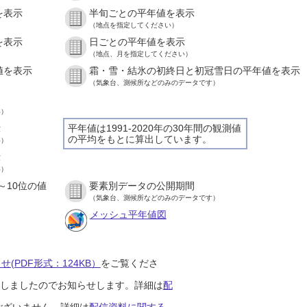
を表示
半旬ごとの平年値を表示
（地点を指定してください）
を表示
日ごとの平年値を表示
（地点、月を指定してください）
値を表示
霜・雪・結氷の初終日と初冠雪日の平年値を表示
（気象台、測候所などのみのデータです）
い）
示
平年値は1991-2020年の30年間の観測値
の平均をもとに算出しています。
い）
示
い）
～10位の値
要素別データの公開期間
（気象台、測候所などのみのデータです）
メッシュ平年値図
(PDF形式：124KB）
をご覧くださ
開始しましたのでお知らせします。詳細は
配
ございません。詳細は
配信資料に関する