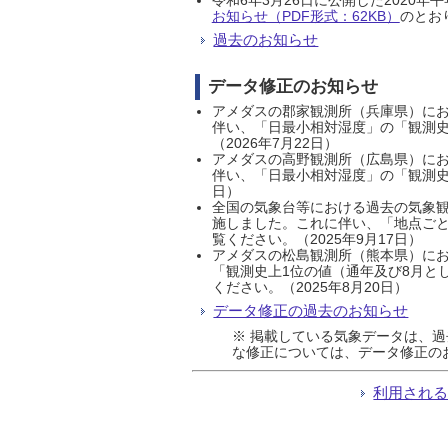
お知らせ（PDF形式：62KB）
のとおり
過去のお知らせ
データ修正のお知らせ
アメダスの郡家観測所（兵庫県）におい
伴い、「日最小相対湿度」の「観測史
（2026年7月22日）
アメダスの高野観測所（広島県）におい
伴い、「日最小相対湿度」の「観測史
日）
全国の気象台等における過去の気象観
施しました。これに伴い、「地点ごと
覧ください。（2025年9月17日）
アメダスの松島観測所（熊本県）にお
「観測史上1位の値（通年及び8月と
ください。（2025年8月20日）
データ修正の過去のお知らせ
※ 掲載している気象データは、
な修正については、データ修正の
利用され