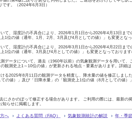
です。（2024年6月3日）
て、湿度計の不具合により、2026年1月1日から2026年4月13日
上1位の値（通年、1月、2月、3月及び4月としての値）」も変更とな
て、湿度計の不具合により、2026年3月1日から2026年4月22日
上1位の値（通年、3月及び4月としての値）」も変更となっておりますので
測データについて、過去（1960年以前）の気象観測データを用いて、
の観測史上1～10位の値」が更新される地点・要素があります。詳細は
ける2025年8月11日の観測データを精査し、降水量の値を修正しまし
しての値）」及び「日降水量」の「観測史上1位の値（8月としての値）
過去にさかのぼって修正する場合があります。 ご利用の際には、最新の掲
お知らせに掲載します。
る方へ
よくある質問（FAQ）
気象観測統計の解説
年・季