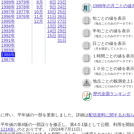
1999年
1979年
8月
8日
23日
1988年の月ごとの値
1998年
1978年
9月
9日
24日
1997年
1977年
10月
10日
25日
1996年
1976年
11月
11日
26日
旬ごとの値を表示
1995年
12月
12日
27日
（地点ごとのみのデータです
1994年
13日
28日
1993年
14日
29日
半旬ごとの値を表示
1992年
15日
30日
（地点ごとのみのデータです
1991年
31日
日ごとの値を表示
1990年
（月を指定してください）
1989年
1988年
１時間ごとの値を表
1987年
（地点ごとのみのデータです
１０分ごとの値を表
（地点ごとのみのデータです
地点ごとの観測史上1
（地点ごとのみのデータです
歴代全国ランキング
設に伴い、平年値の一部を更新しました。詳細は
配信資料に関するお知らせ
0年平年値の第4版の一部誤りを修正し、第4.0.1版として公開、利用を
21KB）
のとおりです。（2024年7月11日）
0年平年値の第4版に誤りがあると判明しました。ご迷惑をおかけして申し訳