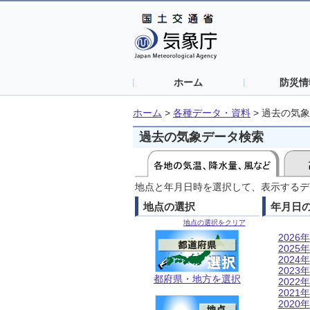
ホーム
防災情
ホーム
>
各種データ・資料
>
過去の気象
過去の気象データ検索
地点と年月日時を選択して、表示するデ
地点の選択
年月日
地点の選択をクリア
2026年
2025年
2024年
2023年
都府県・地方を選択
2022年
2021年
2020年