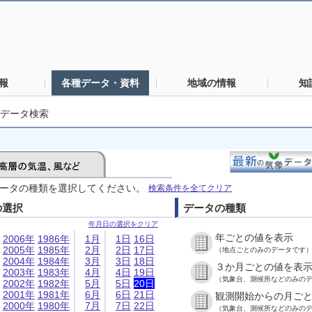
報
各種データ・資料
地域の情報
知
データ検索
ータの種類を選択してください。
検索条件を全てクリア
の選択
データの種類
年月日の選択をクリア
年ごとの値を表示
2006年
1986年
1月
1日
16日
2005年
1985年
2月
2日
17日
（地点ごとのみのデータです
2004年
1984年
3月
3日
18日
３か月ごとの値を表
2003年
1983年
4月
4日
19日
（気象台、測候所などのみの
2002年
1982年
5月
5日
20日
2001年
1981年
6月
6日
21日
観測開始からの月ご
2000年
1980年
7月
7日
22日
（気象台、測候所などのみの