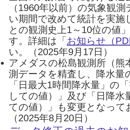
（1960年以前）の気象観
い期間で改めて統計を実施
との観測史上1～10位の値
す。詳細は「
お知らせ（PDF
い。（2025年9月17日）
アメダスの松島観測所（熊本
測データを精査し、降水量
「日最大1時間降水量」の「
しての値）」及び「日降水
ての値）」も変更となって
（2025年8月20日）