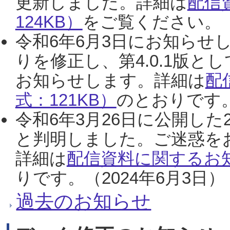
更新しました。詳細は
配信
124KB）
をご覧ください。（2
令和6年6月3日にお知らせし
りを修正し、第4.0.1版
お知らせします。詳細は
配
式：121KB）
のとおりです。
令和6年3月26日に公開した
と判明しました。ご迷惑を
詳細は
配信資料に関するお知
りです。（2024年6月3日）
過去のお知らせ