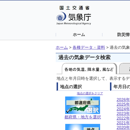
ホーム
防災情
ホーム
>
各種データ・資料
>
過去の気象
過去の気象データ検索
地点と年月日時を選択して、表示するデ
地点の選択
年月日
地点の選択をクリア
2026年
2025年
2024年
2023年
都府県・地方を選択
2022年
2021年
2020年