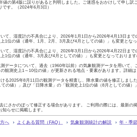
0年平年値の第4版に誤りがあると判明しました。ご迷惑をおかけして申し訳
です。（2024年6月3日）
て、湿度計の不具合により、2026年1月1日から2026年4月13日
上1位の値（通年、1月、2月、3月及び4月としての値）」も変更とな
て、湿度計の不具合により、2026年3月1日から2026年4月22日
上1位の値（通年、3月及び4月としての値）」も変更となっておりますので
測データについて、過去（1960年以前）の気象観測データを用いて、
の観測史上1～10位の値」が更新される地点・要素があります。詳細は
ける2025年8月11日の観測データを精査し、降水量の値を修正しまし
しての値）」及び「日降水量」の「観測史上1位の値（8月としての値）
過去にさかのぼって修正する場合があります。 ご利用の際には、最新の掲
お知らせに掲載します。
る方へ
よくある質問（FAQ）
気象観測統計の解説
年・季