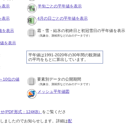
を表示
半旬ごとの平年値を表示
を表示
4月の日ごとの平年値を表示
値を表示
霜・雪・結氷の初終日と初冠雪日の平年値を表示
（気象台、測候所などのみのデータです）
の値を表示
平年値は1991-2020年の30年間の観測値
示
の平均をもとに算出しています。
示
～10位の値
要素別データの公開期間
（気象台、測候所などのみのデータです）
メッシュ平年値図
(PDF形式：124KB）
をご覧くださ
開始しましたのでお知らせします。詳細は
配