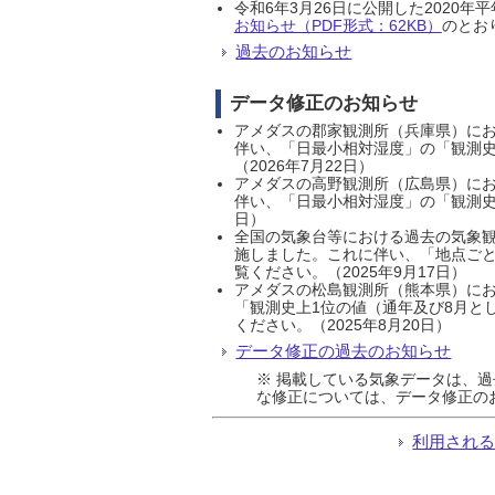
令和6年3月26日に公開した202
お知らせ（PDF形式：62KB）
のとおり
過去のお知らせ
データ修正のお知らせ
アメダスの郡家観測所（兵庫県）におい
伴い、「日最小相対湿度」の「観測史
（2026年7月22日）
アメダスの高野観測所（広島県）におい
伴い、「日最小相対湿度」の「観測史
日）
全国の気象台等における過去の気象観
施しました。これに伴い、「地点ごと
覧ください。（2025年9月17日）
アメダスの松島観測所（熊本県）にお
「観測史上1位の値（通年及び8月と
ください。（2025年8月20日）
データ修正の過去のお知らせ
※ 掲載している気象データは、
な修正については、データ修正の
利用され