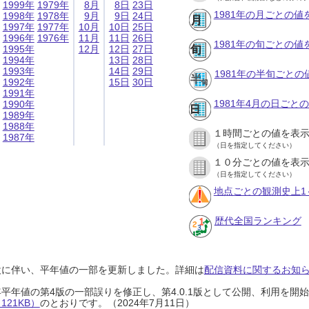
1999年
1979年
8月
8日
23日
1981年の月ごとの値
1998年
1978年
9月
9日
24日
1997年
1977年
10月
10日
25日
1996年
1976年
11月
11日
26日
1981年の旬ごとの値
1995年
12月
12日
27日
1994年
13日
28日
1993年
14日
29日
1981年の半旬ごとの
1992年
15日
30日
1991年
1981年4月の日ごと
1990年
1989年
1988年
１時間ごとの値を表
1987年
（日を指定してください）
１０分ごとの値を表
（日を指定してください）
地点ごとの観測史上1
歴代全国ランキング
設に伴い、平年値の一部を更新しました。詳細は
配信資料に関するお知らせ
0年平年値の第4版の一部誤りを修正し、第4.0.1版として公開、利用を
21KB）
のとおりです。（2024年7月11日）