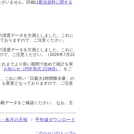
ございません。詳細は
配信資料に関する
までの湿度データを欠測としました。これに
っておりますので、ご注意ください。
までの湿度データを欠測としました。これに
、ご注意ください。（2026年7月22
これまでより長い期間で改めて統計を実
「
お知らせ（PDF形式:219KB）
」をご
た。これに伴い「日最大1時間降水量」の
」も変更となっておりますので、ご注意
載データをご確認ください。 なお、主
節・各月の天候
平年値ダウンロード
このページのトップへ