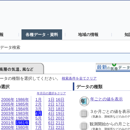
報
各種データ・資料
地域の情報
知
データ検索
ータの種類を選択してください。
検索条件を全てクリア
の選択
データの種類
年月日の選択をクリア
年ごとの値を表示
2006年
1986年
1月
1日
16日
2005年
1985年
2月
2日
17日
2004年
1984年
3月
3日
18日
３か月ごとの値を表
2003年
1983年
4月
4日
19日
（気象台、測候所などのみの
2002年
1982年
5月
5日
20日
2001年
1981年
6月
6日
21日
観測開始からの月ご
2000年
1980年
7月
7日
22日
（気象台、測候所などのみの