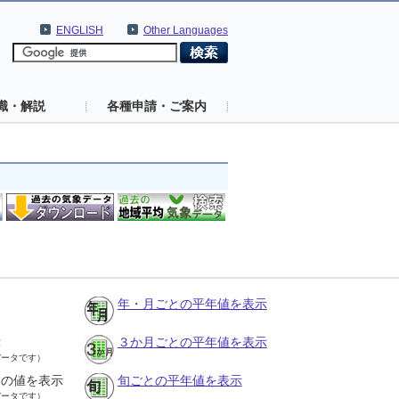
ENGLISH
Other Languages
識・解説
各種申請・ご案内
年・月ごとの平年値を表示
示
３か月ごとの平年値を表示
データです）
との値を表示
旬ごとの平年値を表示
データです）