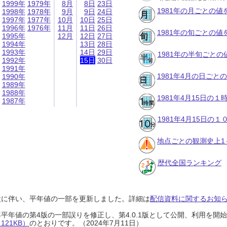
1999年
1979年
8月
8日
23日
1981年の月ごとの値
1998年
1978年
9月
9日
24日
1997年
1977年
10月
10日
25日
1996年
1976年
11月
11日
26日
1981年の旬ごとの値
1995年
12月
12日
27日
1994年
13日
28日
1993年
14日
29日
1981年の半旬ごとの
1992年
15日
30日
1991年
1981年4月の日ごと
1990年
1989年
1988年
1981年4月15日の
1987年
1981年4月15日の
地点ごとの観測史上1
歴代全国ランキング
設に伴い、平年値の一部を更新しました。詳細は
配信資料に関するお知らせ
0年平年値の第4版の一部誤りを修正し、第4.0.1版として公開、利用を
21KB）
のとおりです。（2024年7月11日）