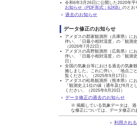
令和6年3月26日に公開した202
お知らせ（PDF形式：62KB）
のとおり
過去のお知らせ
データ修正のお知らせ
アメダスの郡家観測所（兵庫県）におい
伴い、「日最小相対湿度」の「観測史
（2026年7月22日）
アメダスの高野観測所（広島県）におい
伴い、「日最小相対湿度」の「観測史
日）
全国の気象台等における過去の気象観
施しました。これに伴い、「地点ごと
覧ください。（2025年9月17日）
アメダスの松島観測所（熊本県）にお
「観測史上1位の値（通年及び8月と
ください。（2025年8月20日）
データ修正の過去のお知らせ
※ 掲載している気象データは、
な修正については、データ修正の
利用され