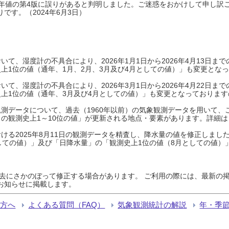
0年平年値の第4版に誤りがあると判明しました。ご迷惑をおかけして申し訳
です。（2024年6月3日）
て、湿度計の不具合により、2026年1月1日から2026年4月13日
上1位の値（通年、1月、2月、3月及び4月としての値）」も変更とな
て、湿度計の不具合により、2026年3月1日から2026年4月22日
上1位の値（通年、3月及び4月としての値）」も変更となっておりますので
測データについて、過去（1960年以前）の気象観測データを用いて、
の観測史上1～10位の値」が更新される地点・要素があります。詳細は
ける2025年8月11日の観測データを精査し、降水量の値を修正しまし
しての値）」及び「日降水量」の「観測史上1位の値（8月としての値）
過去にさかのぼって修正する場合があります。 ご利用の際には、最新の掲
お知らせに掲載します。
る方へ
よくある質問（FAQ）
気象観測統計の解説
年・季