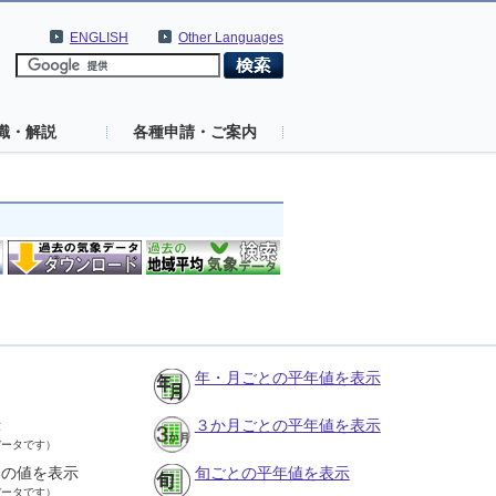
ENGLISH
Other Languages
識・解説
各種申請・ご案内
年・月ごとの平年値を表示
示
３か月ごとの平年値を表示
データです）
との値を表示
旬ごとの平年値を表示
データです）