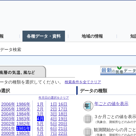
報
各種データ・資料
地域の情報
知
データ検索
ータの種類を選択してください。
検索条件を全てクリア
の選択
データの種類
年月日の選択をクリア
年ごとの値を表示
2006年
1986年
1月
1日
16日
2005年
1985年
2月
2日
17日
2004年
1984年
3月
3日
18日
３か月ごとの値を表
2003年
1983年
4月
4日
19日
（気象台、測候所などのみの
2002年
1982年
5月
5日
20日
2001年
1981年
6月
6日
21日
観測開始からの月ご
2000年
1980年
7月
7日
22日
（気象台、測候所などのみの