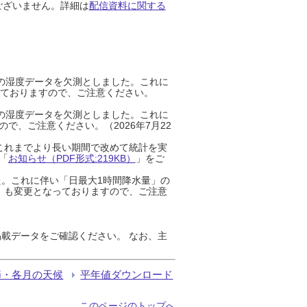
ございません。詳細は
配信資料に関する
までの湿度データを欠測としました。これに
っておりますので、ご注意ください。
までの湿度データを欠測としました。これに
、ご注意ください。（2026年7月22
これまでより長い期間で改めて統計を実
「
お知らせ（PDF形式:219KB）
」をご
た。これに伴い「日最大1時間降水量」の
」も変更となっておりますので、ご注意
載データをご確認ください。 なお、主
節・各月の天候
平年値ダウンロード
このページのトップへ