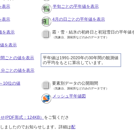
を表示
半旬ごとの平年値を表示
を表示
4月の日ごとの平年値を表示
値を表示
霜・雪・結氷の初終日と初冠雪日の平年値
（気象台、測候所などのみのデータです）
の値を表示
１時間ごとの値を表示
平年値は1991-2020年の30年間の観測値
の平均をもとに算出しています。
１０分ごとの値を表示
～10位の値
要素別データの公開期間
（気象台、測候所などのみのデータです）
メッシュ平年値図
(PDF形式：124KB）
をご覧くださ
開始しましたのでお知らせします。詳細は
配