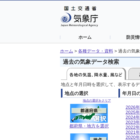
ホーム
防災情
ホーム
>
各種データ・資料
>
過去の気象
過去の気象データ検索
地点と年月日時を選択して、表示するデ
地点の選択
年月日
地点の選択をクリア
2026年
2025年
2024年
2023年
都府県・地方を選択
2022年
2021年
2020年