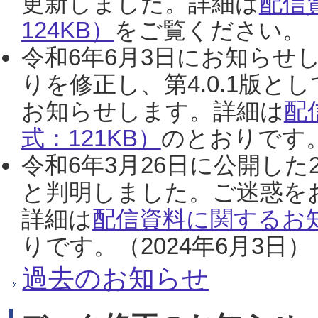
更新しました。詳細は
配信
124KB）
をご覧ください。（2
令和6年6月3日にお知らせし
りを修正し、第4.0.1版
お知らせします。詳細は
配
式：121KB）
のとおりです。
令和6年3月26日に公開した
と判明しました。ご迷惑を
詳細は
配信資料に関するお知
りです。（2024年6月3日）
過去のお知らせ