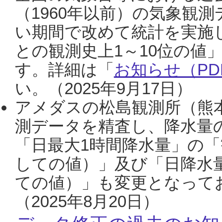
（1960年以前）の気象観
い期間で改めて統計を実施
との観測史上1～10位の値
す。詳細は「
お知らせ（PDF
い。（2025年9月17日）
アメダスの松島観測所（熊本
測データを精査し、降水量
「日最大1時間降水量」の「
しての値）」及び「日降水
ての値）」も変更となって
（2025年8月20日）