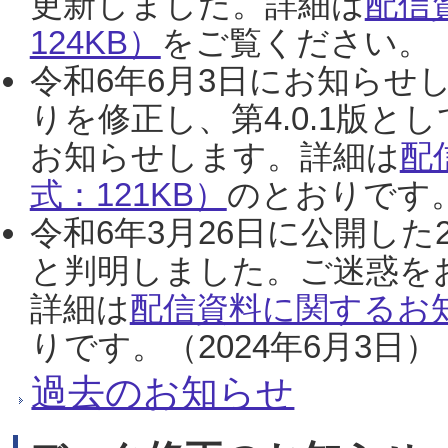
更新しました。詳細は
配信
124KB）
をご覧ください。（2
令和6年6月3日にお知らせし
りを修正し、第4.0.1版
お知らせします。詳細は
配
式：121KB）
のとおりです。
令和6年3月26日に公開した
と判明しました。ご迷惑を
詳細は
配信資料に関するお知
りです。（2024年6月3日）
過去のお知らせ