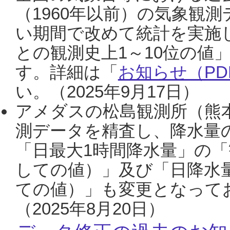
（1960年以前）の気象観
い期間で改めて統計を実施
との観測史上1～10位の値
す。詳細は「
お知らせ（PDF
い。（2025年9月17日）
アメダスの松島観測所（熊本
測データを精査し、降水量
「日最大1時間降水量」の「
しての値）」及び「日降水
ての値）」も変更となって
（2025年8月20日）