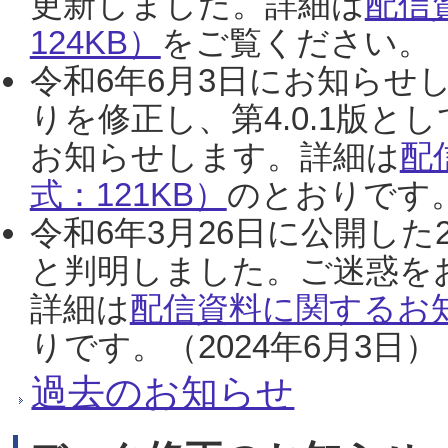
更新しました。詳細は
配信
124KB）
をご覧ください。（2
令和6年6月3日にお知らせし
りを修正し、第4.0.1版
お知らせします。詳細は
配
式：121KB）
のとおりです。
令和6年3月26日に公開した
と判明しました。ご迷惑を
詳細は
配信資料に関するお知
りです。（2024年6月3日）
過去のお知らせ