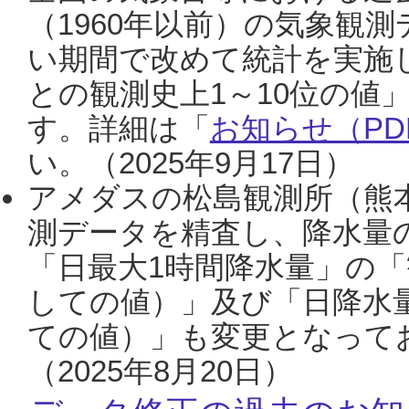
（1960年以前）の気象観
い期間で改めて統計を実施
との観測史上1～10位の値
す。詳細は「
お知らせ（PDF
い。（2025年9月17日）
アメダスの松島観測所（熊本
測データを精査し、降水量
「日最大1時間降水量」の「
しての値）」及び「日降水
ての値）」も変更となって
（2025年8月20日）