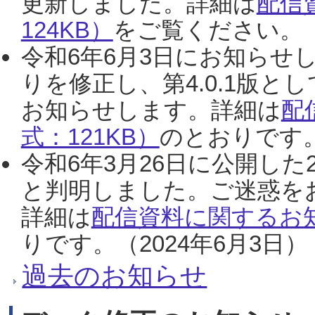
更新しました。詳細は
配信
124KB）
をご覧ください。（2
令和6年6月3日にお知らせし
りを修正し、第4.0.1版
お知らせします。詳細は
配
式：121KB）
のとおりです。
令和6年3月26日に公開した
と判明しました。ご迷惑を
詳細は
配信資料に関するお知
りです。（2024年6月3日）
過去のお知らせ