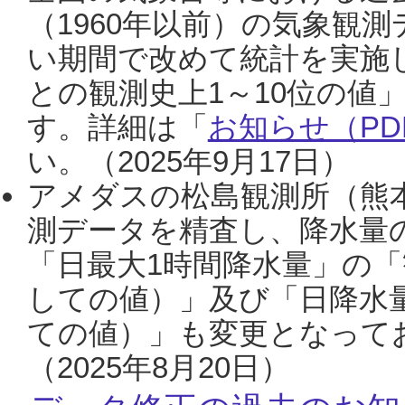
（1960年以前）の気象観
い期間で改めて統計を実施
との観測史上1～10位の値
す。詳細は「
お知らせ（PDF
い。（2025年9月17日）
アメダスの松島観測所（熊本
測データを精査し、降水量
「日最大1時間降水量」の「
しての値）」及び「日降水
ての値）」も変更となって
（2025年8月20日）