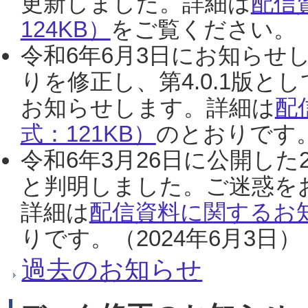
更新しました。詳細は
配信
124KB）
をご覧ください。（2
令和6年6月3日にお知らせし
りを修正し、第4.0.1版
お知らせします。詳細は
配
式：121KB）
のとおりです。
令和6年3月26日に公開した
と判明しました。ご迷惑を
詳細は
配信資料に関するお知
りです。（2024年6月3日）
過去のお知らせ