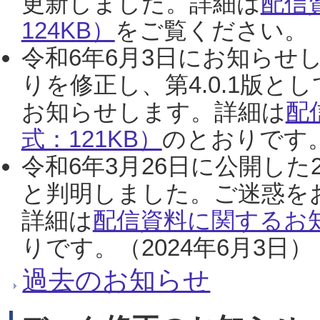
更新しました。詳細は
配信
124KB）
をご覧ください。（2
令和6年6月3日にお知らせし
りを修正し、第4.0.1版
お知らせします。詳細は
配
式：121KB）
のとおりです。
令和6年3月26日に公開した
と判明しました。ご迷惑を
詳細は
配信資料に関するお知
りです。（2024年6月3日）
過去のお知らせ