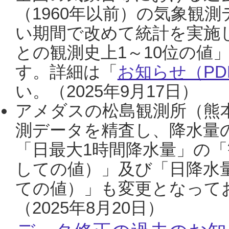
（1960年以前）の気象観
い期間で改めて統計を実施
との観測史上1～10位の値
す。詳細は「
お知らせ（PDF
い。（2025年9月17日）
アメダスの松島観測所（熊本
測データを精査し、降水量
「日最大1時間降水量」の「
しての値）」及び「日降水
ての値）」も変更となって
（2025年8月20日）