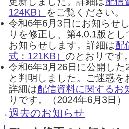
更新しました。詳細は
配信
124KB）
をご覧ください。（2
令和6年6月3日にお知らせし
りを修正し、第4.0.1版
お知らせします。詳細は
配
式：121KB）
のとおりです。
令和6年3月26日に公開した
と判明しました。ご迷惑を
詳細は
配信資料に関するお知
りです。（2024年6月3日）
過去のお知らせ