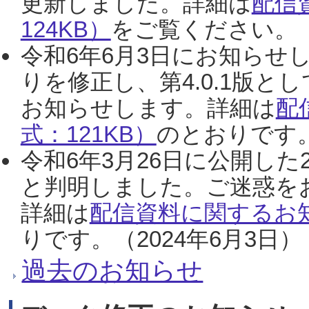
更新しました。詳細は
配信
124KB）
をご覧ください。（2
令和6年6月3日にお知らせし
りを修正し、第4.0.1版
お知らせします。詳細は
配
式：121KB）
のとおりです。
令和6年3月26日に公開した
と判明しました。ご迷惑を
詳細は
配信資料に関するお知
りです。（2024年6月3日）
過去のお知らせ