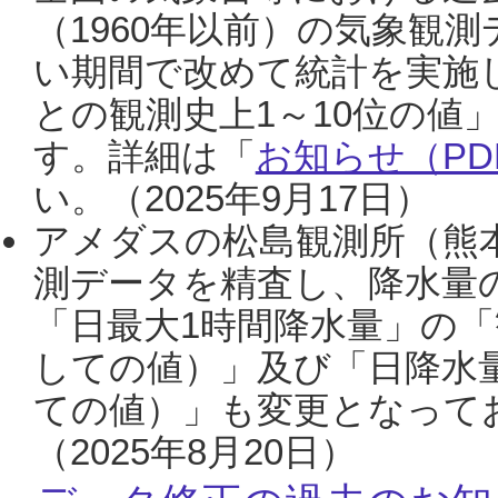
（1960年以前）の気象観
い期間で改めて統計を実施
との観測史上1～10位の値
す。詳細は「
お知らせ（PDF
い。（2025年9月17日）
アメダスの松島観測所（熊本
測データを精査し、降水量
「日最大1時間降水量」の「
しての値）」及び「日降水
ての値）」も変更となって
（2025年8月20日）