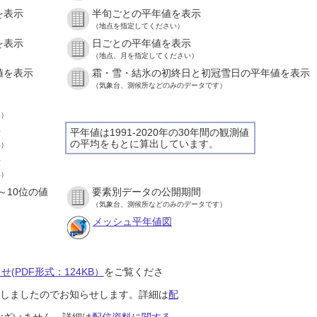
を表示
半旬ごとの平年値を表示
（地点を指定してください）
を表示
日ごとの平年値を表示
（地点、月を指定してください）
値を表示
霜・雪・結氷の初終日と初冠雪日の平年値を表示
（気象台、測候所などのみのデータです）
い）
示
平年値は1991-2020年の30年間の観測値
の平均をもとに算出しています。
い）
示
い）
～10位の値
要素別データの公開期間
（気象台、測候所などのみのデータです）
メッシュ平年値図
(PDF形式：124KB）
をご覧くださ
開始しましたのでお知らせします。詳細は
配
ございません。詳細は
配信資料に関する