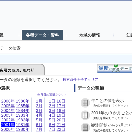
報
各種データ・資料
地域の情報
知
データ検索
ータの種類を選択してください。
検索条件を全てクリア
の選択
データの種類
年月日の選択をクリア
年ごとの値を表示
2006年
1986年
1月
1日
16日
2005年
1985年
2月
2日
17日
（地点を指定してください）
2004年
1984年
3月
3日
18日
2001年の３か月ごと
2003年
1983年
4月
4日
19日
（地点を指定してください）
2002年
1982年
5月
5日
20日
2001年
1981年
6月
6日
21日
観測開始からの月ご
2000年
1980年
7月
7日
22日
（地点を指定してください）