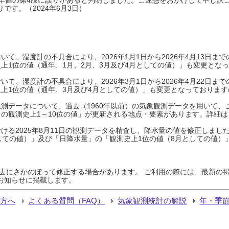
です。（2024年6月3日）
て、湿度計の不具合により、2026年1月1日から2026年4月13日
上1位の値（通年、1月、2月、3月及び4月としての値）」も変更とな
て、湿度計の不具合により、2026年3月1日から2026年4月22日
上1位の値（通年、3月及び4月としての値）」も変更となっておりますので
測データについて、過去（1960年以前）の気象観測データを用いて、
の観測史上1～10位の値」が更新される地点・要素があります。詳細は
ける2025年8月11日の観測データを精査し、降水量の値を修正しまし
しての値）」及び「日降水量」の「観測史上1位の値（8月としての値）
過去にさかのぼって修正する場合があります。 ご利用の際には、最新の掲
お知らせに掲載します。
る方へ
よくある質問（FAQ）
気象観測統計の解説
年・季