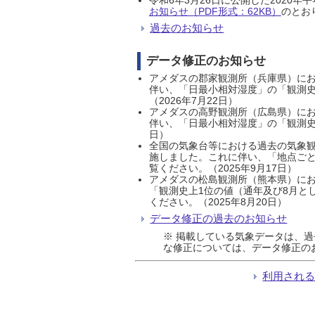
お知らせ（PDF形式：62KB）
のとおり
過去のお知らせ
データ修正のお知らせ
アメダスの郡家観測所（兵庫県）におい
伴い、「日最小相対湿度」の「観測史
（2026年7月22日）
アメダスの高野観測所（広島県）におい
伴い、「日最小相対湿度」の「観測史
日）
全国の気象台等における過去の気象観
施しました。これに伴い、「地点ごと
覧ください。（2025年9月17日）
アメダスの松島観測所（熊本県）にお
「観測史上1位の値（通年及び8月と
ください。（2025年8月20日）
データ修正の過去のお知らせ
※ 掲載している気象データは、
な修正については、データ修正の
利用され