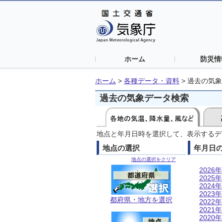
ホーム
防災情
ホーム
>
各種データ・資料
>
過去の気象
過去の気象データ検索
地点と年月日時を選択して、表示するデ
地点の選択
年月日
地点の選択をクリア
2026年
2025年
2024年
2023年
都府県・地方を選択
2022年
2021年
2020年