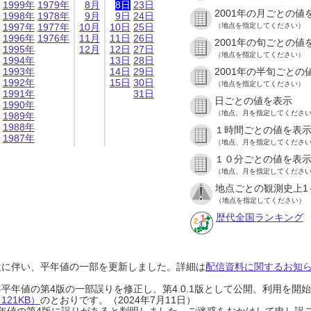
1999年
1979年
8月
8日
23日
2001年の月ごとの値
1998年
1978年
9月
9日
24日
1997年
1977年
10月
10日
25日
（地点を指定してください）
1996年
1976年
11月
11日
26日
2001年の旬ごとの値
1995年
12月
12日
27日
（地点を指定してください）
1994年
13日
28日
1993年
14日
29日
2001年の半旬ごとの
1992年
15日
30日
（地点を指定してください）
1991年
31日
日ごとの値を表示
1990年
（地点、月を指定してくださ
1989年
1988年
１時間ごとの値を表
1987年
（地点、月を指定してくださ
１０分ごとの値を表
（地点、月を指定してくださ
地点ごとの観測史上1
（地点を指定してください）
歴代全国ランキング
設に伴い、平年値の一部を更新しました。詳細は
配信資料に関するお知らせ
0年平年値の第4版の一部誤りを修正し、第4.0.1版として公開、利用を
21KB）
のとおりです。（2024年7月11日）
0年平年値の第4版に誤りがあると判明しました。ご迷惑をおかけして申し訳