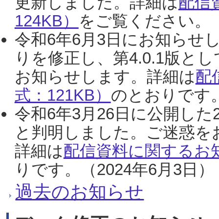
更新しました。詳細は
配信
124KB）
をご覧ください。（2
令和6年6月3日にお知らせし
りを修正し、第4.0.1版
お知らせします。詳細は
配
式：121KB）
のとおりです。
令和6年3月26日に公開した
と判明しました。ご迷惑を
詳細は
配信資料に関するお知
りです。（2024年6月3日）
過去のお知らせ