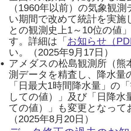
（1960年以前）の気象観
い期間で改めて統計を実施
との観測史上1～10位の値
す。詳細は「
お知らせ（PDF
い。（2025年9月17日）
アメダスの松島観測所（熊本
測データを精査し、降水量
「日最大1時間降水量」の「
しての値）」及び「日降水
ての値）」も変更となって
（2025年8月20日）