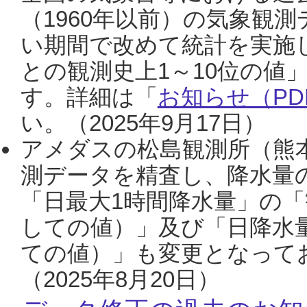
（1960年以前）の気象観
い期間で改めて統計を実施
との観測史上1～10位の値
す。詳細は「
お知らせ（PDF
い。（2025年9月17日）
アメダスの松島観測所（熊本
測データを精査し、降水量
「日最大1時間降水量」の「
しての値）」及び「日降水
ての値）」も変更となって
（2025年8月20日）