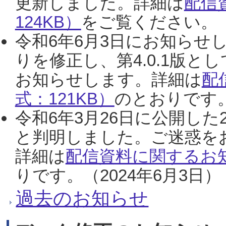
更新しました。詳細は
配信
124KB）
をご覧ください。（2
令和6年6月3日にお知らせし
りを修正し、第4.0.1版
お知らせします。詳細は
配
式：121KB）
のとおりです。
令和6年3月26日に公開した
と判明しました。ご迷惑を
詳細は
配信資料に関するお知
りです。（2024年6月3日）
過去のお知らせ