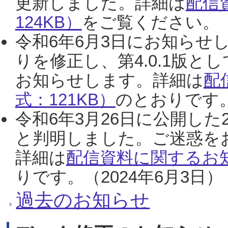
更新しました。詳細は
配信
124KB）
をご覧ください。（2
令和6年6月3日にお知らせし
りを修正し、第4.0.1版
お知らせします。詳細は
配
式：121KB）
のとおりです。
令和6年3月26日に公開した
と判明しました。ご迷惑を
詳細は
配信資料に関するお知
りです。（2024年6月3日）
過去のお知らせ