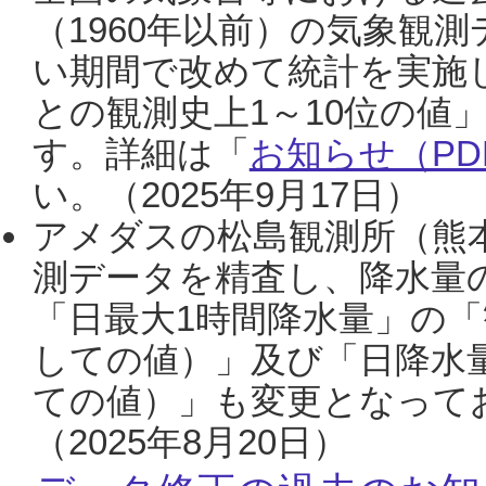
（1960年以前）の気象観
い期間で改めて統計を実施
との観測史上1～10位の値
す。詳細は「
お知らせ（PDF
い。（2025年9月17日）
アメダスの松島観測所（熊本
測データを精査し、降水量
「日最大1時間降水量」の「
しての値）」及び「日降水
ての値）」も変更となって
（2025年8月20日）