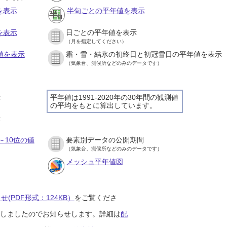
を表示
半旬ごとの平年値を表示
を表示
日ごとの平年値を表示
（月を指定してください）
値を表示
霜・雪・結氷の初終日と初冠雪日の平年値を表示
（気象台、測候所などのみのデータです）
示
平年値は1991-2020年の30年間の観測値
の平均をもとに算出しています。
示
～10位の値
要素別データの公開期間
（気象台、測候所などのみのデータです）
メッシュ平年値図
(PDF形式：124KB）
をご覧くださ
開始しましたのでお知らせします。詳細は
配