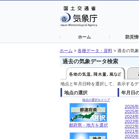
ホーム
防災情
ホーム
>
各種データ・資料
>
過去の気象
過去の気象データ検索
地点と年月日時を選択して、表示するデ
地点の選択
年月日
地点の選択をクリア
2026年
2025年
2024年
2023年
都府県・地方を選択
2022年
2021年
2020年