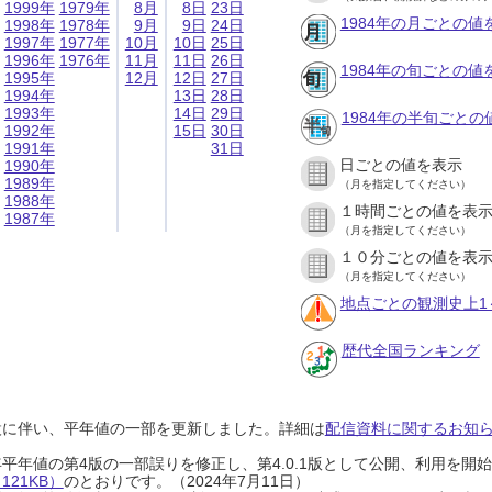
1999年
1979年
8月
8日
23日
1984年の月ごとの値
1998年
1978年
9月
9日
24日
1997年
1977年
10月
10日
25日
1996年
1976年
11月
11日
26日
1984年の旬ごとの値
1995年
12月
12日
27日
1994年
13日
28日
1993年
14日
29日
1984年の半旬ごとの
1992年
15日
30日
1991年
31日
日ごとの値を表示
1990年
1989年
（月を指定してください）
1988年
１時間ごとの値を表
1987年
（月を指定してください）
１０分ごとの値を表
（月を指定してください）
地点ごとの観測史上1
歴代全国ランキング
設に伴い、平年値の一部を更新しました。詳細は
配信資料に関するお知らせ
0年平年値の第4版の一部誤りを修正し、第4.0.1版として公開、利用を
21KB）
のとおりです。（2024年7月11日）