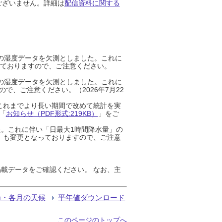
ございません。詳細は
配信資料に関する
までの湿度データを欠測としました。これに
っておりますので、ご注意ください。
までの湿度データを欠測としました。これに
、ご注意ください。（2026年7月22
これまでより長い期間で改めて統計を実
「
お知らせ（PDF形式:219KB）
」をご
た。これに伴い「日最大1時間降水量」の
」も変更となっておりますので、ご注意
載データをご確認ください。 なお、主
節・各月の天候
平年値ダウンロード
このページのトップへ