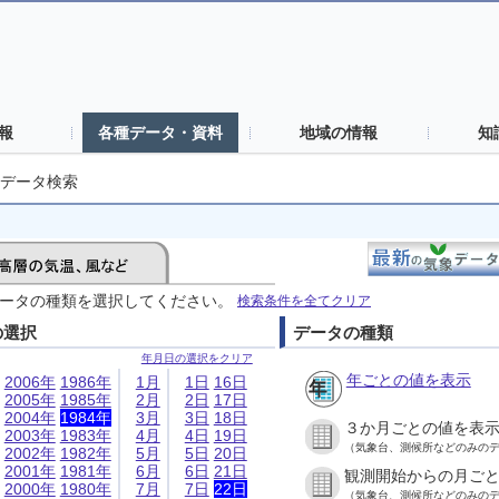
報
各種データ・資料
地域の情報
知
データ検索
ータの種類を選択してください。
検索条件を全てクリア
の選択
データの種類
年月日の選択をクリア
年ごとの値を表示
2006年
1986年
1月
1日
16日
2005年
1985年
2月
2日
17日
2004年
1984年
3月
3日
18日
３か月ごとの値を表
2003年
1983年
4月
4日
19日
（気象台、測候所などのみの
2002年
1982年
5月
5日
20日
2001年
1981年
6月
6日
21日
観測開始からの月ご
2000年
1980年
7月
7日
22日
（気象台、測候所などのみの