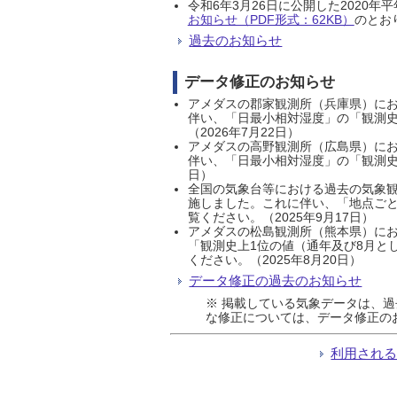
令和6年3月26日に公開した202
お知らせ（PDF形式：62KB）
のとおり
過去のお知らせ
データ修正のお知らせ
アメダスの郡家観測所（兵庫県）におい
伴い、「日最小相対湿度」の「観測史
（2026年7月22日）
アメダスの高野観測所（広島県）におい
伴い、「日最小相対湿度」の「観測史
日）
全国の気象台等における過去の気象観
施しました。これに伴い、「地点ごと
覧ください。（2025年9月17日）
アメダスの松島観測所（熊本県）にお
「観測史上1位の値（通年及び8月と
ください。（2025年8月20日）
データ修正の過去のお知らせ
※ 掲載している気象データは、
な修正については、データ修正の
利用され