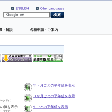
ENGLISH
Other Languages
識・解説
各種申請・ご案内
年・月ごとの平年値を表示
示
３か月ごとの平年値を表示
データです）
との値を表示
旬ごとの平年値を表示
データです）