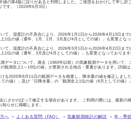
0年平年値の第4版に誤りがあると判明しました。ご迷惑をおかけして申し訳
です。（2024年6月3日）
て、湿度計の不具合により、2026年1月1日から2026年4月13日
上1位の値（通年、1月、2月、3月及び4月としての値）」も変更とな
て、湿度計の不具合により、2026年3月1日から2026年4月22日
上1位の値（通年、3月及び4月としての値）」も変更となっておりますので
測データについて、過去（1960年以前）の気象観測データを用いて、
の観測史上1～10位の値」が更新される地点・要素があります。詳細は
ける2025年8月11日の観測データを精査し、降水量の値を修正しまし
しての値）」及び「日降水量」の「観測史上1位の値（8月としての値）
過去にさかのぼって修正する場合があります。 ご利用の際には、最新の掲
お知らせに掲載します。
る方へ
よくある質問（FAQ）
気象観測統計の解説
年・季