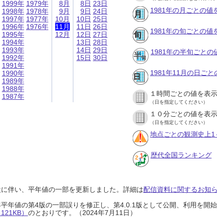
1999年
1979年
8月
8日
23日
1981年の月ごとの値
1998年
1978年
9月
9日
24日
1997年
1977年
10月
10日
25日
1996年
1976年
11月
11日
26日
1981年の旬ごとの値
1995年
12月
12日
27日
1994年
13日
28日
1993年
14日
29日
1981年の半旬ごとの
1992年
15日
30日
1991年
1981年11月の日ご
1990年
1989年
1988年
１時間ごとの値を表
1987年
（日を指定してください）
１０分ごとの値を表
（日を指定してください）
地点ごとの観測史上1
歴代全国ランキング
設に伴い、平年値の一部を更新しました。詳細は
配信資料に関するお知らせ
0年平年値の第4版の一部誤りを修正し、第4.0.1版として公開、利用を
21KB）
のとおりです。（2024年7月11日）