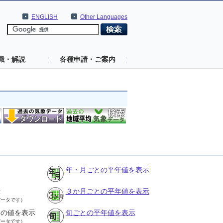
ENGLISH
Other Languages
識・解説
各種申請・ご案内
年・月ごとの平年値を表示
示
３か月ごとの平年値を表示
データです）
との値を表示
旬ごとの平年値を表示
データです）