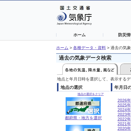
ホーム
防災情
ホーム
>
各種データ・資料
>
過去の気象
過去の気象データ検索
地点と年月日時を選択して、表示するデ
地点の選択
年月日
地点の選択をクリア
2026年
2025年
2024年
2023年
都府県・地方を選択
2022年
2021年
2020年