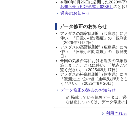
令和6年3月26日に公開した202
お知らせ（PDF形式：62KB）
のとおり
過去のお知らせ
データ修正のお知らせ
アメダスの郡家観測所（兵庫県）におい
伴い、「日最小相対湿度」の「観測史
（2026年7月22日）
アメダスの高野観測所（広島県）におい
伴い、「日最小相対湿度」の「観測史
日）
全国の気象台等における過去の気象観
施しました。これに伴い、「地点ごと
覧ください。（2025年9月17日）
アメダスの松島観測所（熊本県）にお
「観測史上1位の値（通年及び8月と
ください。（2025年8月20日）
データ修正の過去のお知らせ
※ 掲載している気象データは、
な修正については、データ修正の
利用され