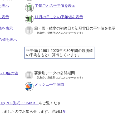
を表示
半旬ごとの平年値を表示
を表示
11月の日ごとの平年値を表示
値を表示
霜・雪・結氷の初終日と初冠雪日の平年値を表示
（気象台、測候所などのみのデータです）
との値を表示
平年値は1991-2020年の30年間の観測値
示
の平均をもとに算出しています。
示
～10位の値
要素別データの公開期間
（気象台、測候所などのみのデータです）
メッシュ平年値図
(PDF形式：124KB）
をご覧くださ
開始しましたのでお知らせします。詳細は
配