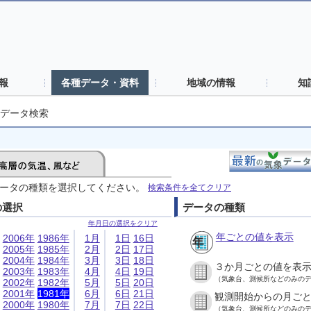
報
各種データ・資料
地域の情報
知
データ検索
ータの種類を選択してください。
検索条件を全てクリア
の選択
データの種類
年月日の選択をクリア
年ごとの値を表示
2006年
1986年
1月
1日
16日
2005年
1985年
2月
2日
17日
2004年
1984年
3月
3日
18日
３か月ごとの値を表
2003年
1983年
4月
4日
19日
（気象台、測候所などのみの
2002年
1982年
5月
5日
20日
2001年
1981年
6月
6日
21日
観測開始からの月ご
2000年
1980年
7月
7日
22日
（気象台、測候所などのみの