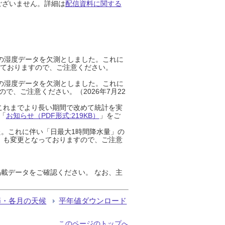
ございません。詳細は
配信資料に関する
までの湿度データを欠測としました。これに
っておりますので、ご注意ください。
までの湿度データを欠測としました。これに
、ご注意ください。（2026年7月22
これまでより長い期間で改めて統計を実
「
お知らせ（PDF形式:219KB）
」をご
た。これに伴い「日最大1時間降水量」の
」も変更となっておりますので、ご注意
載データをご確認ください。 なお、主
節・各月の天候
平年値ダウンロード
このページのトップへ