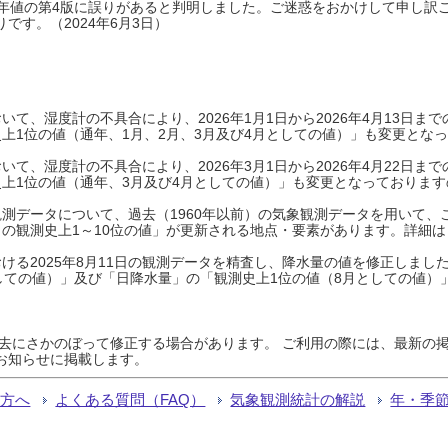
0年平年値の第4版に誤りがあると判明しました。ご迷惑をおかけして申し訳
です。（2024年6月3日）
て、湿度計の不具合により、2026年1月1日から2026年4月13日
上1位の値（通年、1月、2月、3月及び4月としての値）」も変更とな
て、湿度計の不具合により、2026年3月1日から2026年4月22日
上1位の値（通年、3月及び4月としての値）」も変更となっておりますので
測データについて、過去（1960年以前）の気象観測データを用いて、
の観測史上1～10位の値」が更新される地点・要素があります。詳細は
ける2025年8月11日の観測データを精査し、降水量の値を修正しまし
しての値）」及び「日降水量」の「観測史上1位の値（8月としての値）
過去にさかのぼって修正する場合があります。 ご利用の際には、最新の掲
お知らせに掲載します。
る方へ
よくある質問（FAQ）
気象観測統計の解説
年・季