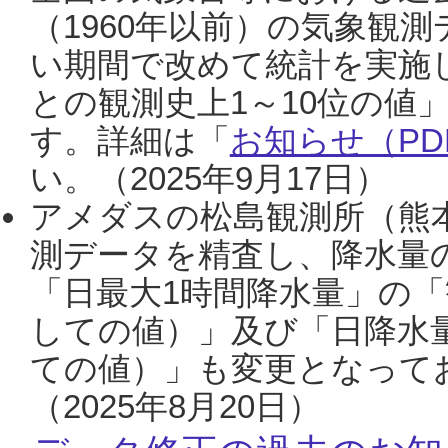
（1960年以前）の気象観
い期間で改めて統計を実施
との観測史上1～10位の値
す。詳細は「
お知らせ（PDF
い。（2025年9月17日）
アメダスの松島観測所（熊本
測データを精査し、降水量
「日最大1時間降水量」の「
しての値）」及び「日降水
ての値）」も変更となって
（2025年8月20日）