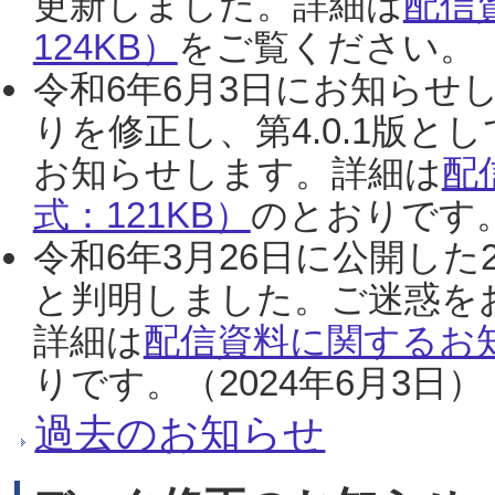
更新しました。詳細は
配信
124KB）
をご覧ください。（2
令和6年6月3日にお知らせし
りを修正し、第4.0.1版
お知らせします。詳細は
配
式：121KB）
のとおりです。
令和6年3月26日に公開した
と判明しました。ご迷惑を
詳細は
配信資料に関するお知
りです。（2024年6月3日）
過去のお知らせ