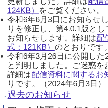
更新しました。詳細は
配信
124KB）
をご覧ください。（2
令和6年6月3日にお知らせし
りを修正し、第4.0.1版
お知らせします。詳細は
配
式：121KB）
のとおりです。
令和6年3月26日に公開した
と判明しました。ご迷惑を
詳細は
配信資料に関するお知
りです。（2024年6月3日）
過去のお知らせ