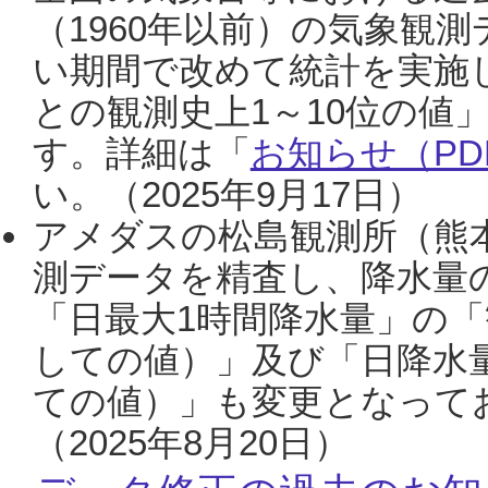
（1960年以前）の気象観
い期間で改めて統計を実施
との観測史上1～10位の値
す。詳細は「
お知らせ（PDF
い。（2025年9月17日）
アメダスの松島観測所（熊本
測データを精査し、降水量
「日最大1時間降水量」の「
しての値）」及び「日降水
ての値）」も変更となって
（2025年8月20日）