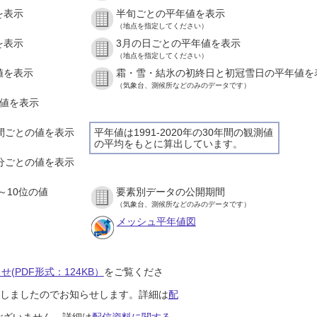
を表示
半旬ごとの平年値を表示
（地点を指定してください）
を表示
3月の日ごとの平年値を表示
（地点を指定してください）
値を表示
霜・雪・結氷の初終日と初冠雪日の平年値を
（気象台、測候所などのみのデータです）
の値を表示
時間ごとの値を表示
平年値は1991-2020年の30年間の観測値
の平均をもとに算出しています。
０分ごとの値を表示
～10位の値
要素別データの公開期間
（気象台、測候所などのみのデータです）
メッシュ平年値図
(PDF形式：124KB）
をご覧くださ
開始しましたのでお知らせします。詳細は
配
ございません。詳細は
配信資料に関する