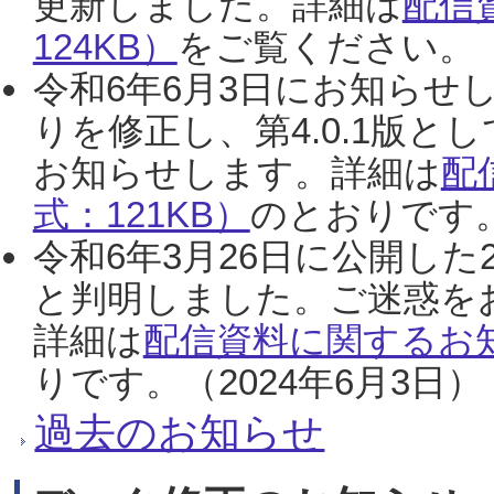
更新しました。詳細は
配信
124KB）
をご覧ください。（2
令和6年6月3日にお知らせし
りを修正し、第4.0.1版
お知らせします。詳細は
配
式：121KB）
のとおりです。
令和6年3月26日に公開した
と判明しました。ご迷惑を
詳細は
配信資料に関するお知
りです。（2024年6月3日）
過去のお知らせ