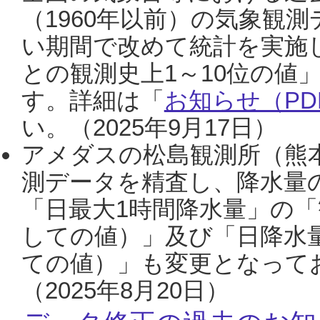
（1960年以前）の気象観
い期間で改めて統計を実施
との観測史上1～10位の値
す。詳細は「
お知らせ（PDF
い。（2025年9月17日）
アメダスの松島観測所（熊本
測データを精査し、降水量
「日最大1時間降水量」の「
しての値）」及び「日降水
ての値）」も変更となって
（2025年8月20日）