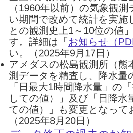
（1960年以前）の気象観
い期間で改めて統計を実施
との観測史上1～10位の値
す。詳細は「
お知らせ（PDF
い。（2025年9月17日）
アメダスの松島観測所（熊本
測データを精査し、降水量
「日最大1時間降水量」の「
しての値）」及び「日降水
ての値）」も変更となって
（2025年8月20日）