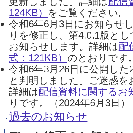
更新しました。詳細は
配信
124KB）
をご覧ください。（2
令和6年6月3日にお知らせし
りを修正し、第4.0.1版
お知らせします。詳細は
配
式：121KB）
のとおりです。
令和6年3月26日に公開した
と判明しました。ご迷惑を
詳細は
配信資料に関するお知
りです。（2024年6月3日）
過去のお知らせ