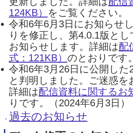
更新しました。詳細は
配信
124KB）
をご覧ください。（2
令和6年6月3日にお知らせし
りを修正し、第4.0.1版
お知らせします。詳細は
配
式：121KB）
のとおりです。
令和6年3月26日に公開した
と判明しました。ご迷惑を
詳細は
配信資料に関するお知
りです。（2024年6月3日）
過去のお知らせ