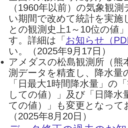
（1960年以前）の気象観
い期間で改めて統計を実施
との観測史上1～10位の値
す。詳細は「
お知らせ（PDF
い。（2025年9月17日）
アメダスの松島観測所（熊本
測データを精査し、降水量
「日最大1時間降水量」の「
しての値）」及び「日降水
ての値）」も変更となって
（2025年8月20日）